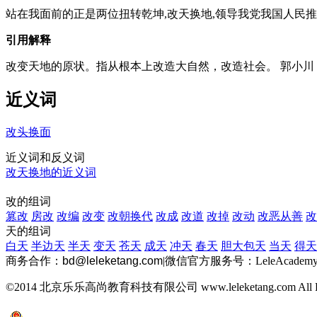
站在我面前的正是两位扭转乾坤,改天换地,领导我党我国人民
引用解释
改变天地的原状。指从根本上改造大自然，改造社会。 郭小川
近义词
改头换面
近义词和反义词
改天换地的近义词
改的组词
篡改
房改
改编
改变
改朝换代
改成
改道
改掉
改动
改恶从善
改
天的组词
白天
半边天
半天
变天
苍天
成天
冲天
春天
胆大包天
当天
得天
商务合作：
bd@leleketang.com
|
微信官方服务号：LeleAcademy
©2014 北京乐乐高尚教育科技有限公司 www.leleketang.com All Righ