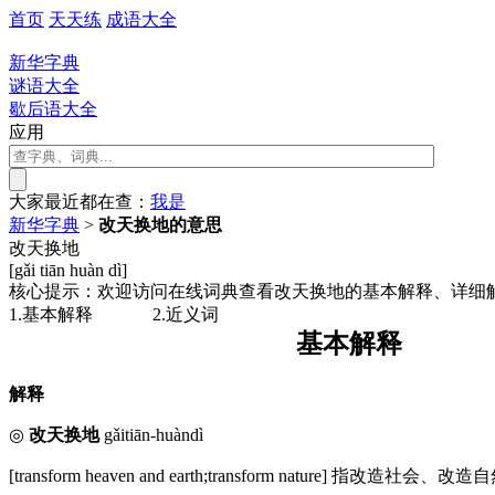
首页
天天练
成语大全
新华字典
谜语大全
歇后语大全
应用
大家最近都在查：
我
是
新华字典
>
改天换地的意思
改天换地
[gǎi tiān huàn dì]
核心提示：欢迎访问在线词典查看改天换地的基本解释、详细
1.基本解释
2.近义词
基本解释
解释
◎
改天换地
gǎitiān-huàndì
[transform heaven and earth;transform nature] 指