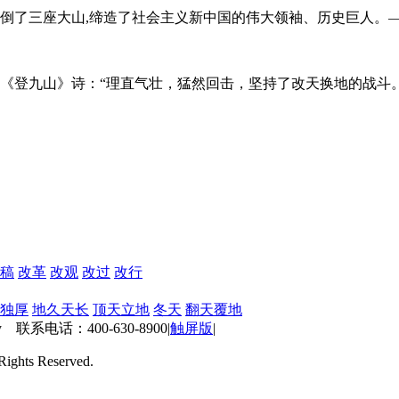
推倒了三座大山,缔造了社会主义新中国的伟大领袖、历史巨人。
 《登九山》诗：“理直气壮，猛然回击，坚持了改天换地的战斗。
稿
改革
改观
改过
改行
独厚
地久天长
顶天立地
冬天
翻天覆地
 联系电话：400-630-8900
|
触屏版
|
ts Reserved.