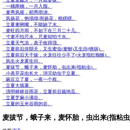
立夏麦龇牙，一月就要拔。
一穗两穗，一月入囤。
麦秀风摇，稻秀雨浇。
风扬花，饱塌塌;雨扬花，秕瞎瞎。
立夏麦咧嘴，不能缺了水。
麦旺四月雨，不如下在三月二十几。
寸麦不怕尺水，尺麦却怕寸水。
立夏天气凉，表子收得强。
立夏前后连阴天，又生蜜虫(麦蚜)又生疸(锈病)。
立夏前后天干燥，火龙往往少不了(火龙指红蜘蛛)。
风生火龙雾生疸。
麦拔节，蛾子来，麦怀胎，虫出来(指粘虫)。
小表开花虫长大，消灭幼虫于立夏。
豌豆立了夏，一夜一个杈。
立夏大插薯。
清明秫秫谷雨花，立夏前后栽地瓜。
立夏芝麻小满谷。
立夏的玉米谷雨的谷。
麦拔节，蛾子来，麦怀胎，虫出来(指粘虫