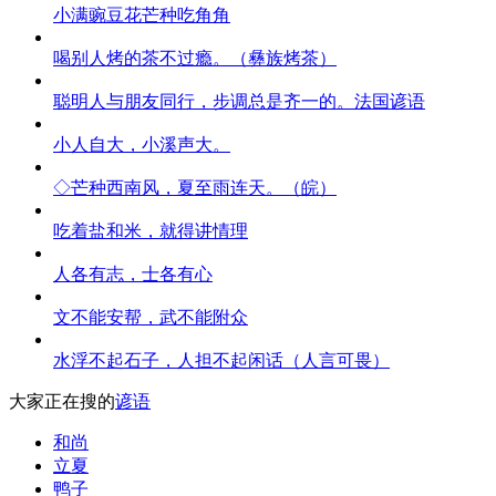
小满豌豆花芒种吃角角
喝别人烤的茶不过瘾。（彝族烤茶）
聪明人与朋友同行，步调总是齐一的。法国谚语
小人自大，小溪声大。
◇芒种西南风，夏至雨连天。（皖）
吃着盐和米，就得讲情理
人各有志，士各有心
文不能安帮，武不能附众
水浮不起石子，人担不起闲话（人言可畏）
大家正在搜的
谚语
和尚
立夏
鸭子