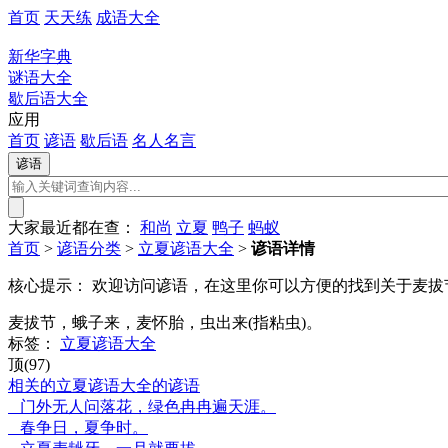
首页
天天练
成语大全
新华字典
谜语大全
歇后语大全
应用
首页
谚语
歇后语
名人名言
大家最近都在查：
和尚
立夏
鸭子
蚂蚁
首页
>
谚语分类
>
立夏谚语大全
>
谚语详情
核心提示：
欢迎访问谚语，在这里你可以方便的找到关于麦拔节
麦拔节，蛾子来，麦怀胎，虫出来(指粘虫)。
标签：
立夏谚语大全
顶(97)
相关的立夏谚语大全的谚语
门外无人问落花，绿色冉冉遍天涯。
春争日，夏争时。