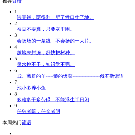
推荐
谚语
1
喂豆饼，两得利，肥了牲口壮了地。
2
蚕豆不要粪，只要灰里困。
3
会扬场的一条线，不会扬的一大片。
4
趁地未封冻，赶快把树种。
5
泉水挑不干，知识学不完。
6
12。离群的羊-----狼的饭菜------------------俄罗斯谚语
7
池小多养小鱼
8
多难多干多劳碌，不能浮生半日闲
9
任独者暗，任众者明
本周热门
谚语