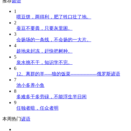
推荐
谚语
1
喂豆饼，两得利，肥了牲口壮了地。
2
蚕豆不要粪，只要灰里困。
3
会扬场的一条线，不会扬的一大片。
4
趁地未封冻，赶快把树种。
5
泉水挑不干，知识学不完。
6
12。离群的羊-----狼的饭菜------------------俄罗斯谚语
7
池小多养小鱼
8
多难多干多劳碌，不能浮生半日闲
9
任独者暗，任众者明
本周热门
谚语