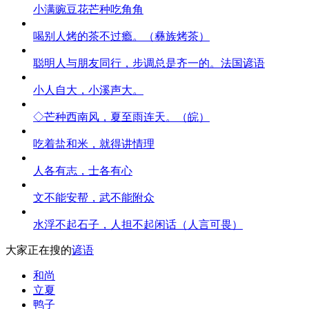
小满豌豆花芒种吃角角
喝别人烤的茶不过瘾。（彝族烤茶）
聪明人与朋友同行，步调总是齐一的。法国谚语
小人自大，小溪声大。
◇芒种西南风，夏至雨连天。（皖）
吃着盐和米，就得讲情理
人各有志，士各有心
文不能安帮，武不能附众
水浮不起石子，人担不起闲话（人言可畏）
大家正在搜的
谚语
和尚
立夏
鸭子