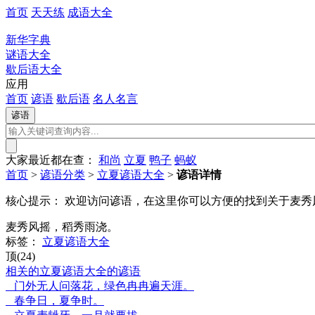
首页
天天练
成语大全
新华字典
谜语大全
歇后语大全
应用
首页
谚语
歇后语
名人名言
大家最近都在查：
和尚
立夏
鸭子
蚂蚁
首页
>
谚语分类
>
立夏谚语大全
>
谚语详情
核心提示：
欢迎访问谚语，在这里你可以方便的找到关于麦秀
麦秀风摇，稻秀雨浇。
标签：
立夏谚语大全
顶(24)
相关的立夏谚语大全的谚语
门外无人问落花，绿色冉冉遍天涯。
春争日，夏争时。