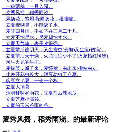
立夏麦龇牙，一月就要拔。
一穗两穗，一月入囤。
麦秀风摇，稻秀雨浇。
风扬花，饱塌塌;雨扬花，秕瞎瞎。
立夏麦咧嘴，不能缺了水。
麦旺四月雨，不如下在三月二十几。
寸麦不怕尺水，尺麦却怕寸水。
立夏天气凉，表子收得强。
立夏前后连阴天，又生蜜虫(麦蚜)又生疸(锈病)。
立夏前后天干燥，火龙往往少不了(火龙指红蜘蛛)。
风生火龙雾生疸。
麦拔节，蛾子来，麦怀胎，虫出来(指粘虫)。
小表开花虫长大，消灭幼虫于立夏。
豌豆立了夏，一夜一个杈。
立夏大插薯。
清明秫秫谷雨花，立夏前后栽地瓜。
立夏芝麻小满谷。
立夏的玉米谷雨的谷。
麦秀风摇，稻秀雨浇。的最新评论