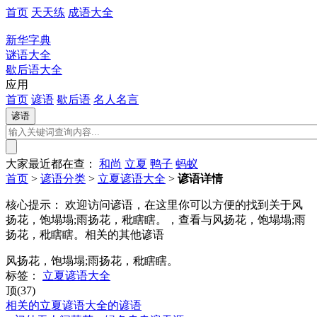
首页
天天练
成语大全
新华字典
谜语大全
歇后语大全
应用
首页
谚语
歇后语
名人名言
大家最近都在查：
和尚
立夏
鸭子
蚂蚁
首页
>
谚语分类
>
立夏谚语大全
>
谚语详情
核心提示：
欢迎访问谚语，在这里你可以方便的找到关于风
扬花，饱塌塌;雨扬花，秕瞎瞎。，查看与风扬花，饱塌塌;雨
扬花，秕瞎瞎。相关的其他谚语
风扬花，饱塌塌;雨扬花，秕瞎瞎。
标签：
立夏谚语大全
顶(37)
相关的立夏谚语大全的谚语