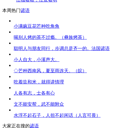
本周热门
谚语
小满豌豆花芒种吃角角
喝别人烤的茶不过瘾。（彝族烤茶）
聪明人与朋友同行，步调总是齐一的。法国谚语
小人自大，小溪声大。
◇芒种西南风，夏至雨连天。（皖）
吃着盐和米，就得讲情理
人各有志，士各有心
文不能安帮，武不能附众
水浮不起石子，人担不起闲话（人言可畏）
大家正在搜的
谚语