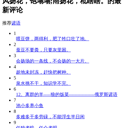
风扬花，饱塌塌;雨扬花，秕瞎瞎。的最
新评论
推荐
谚语
1
喂豆饼，两得利，肥了牲口壮了地。
2
蚕豆不要粪，只要灰里困。
3
会扬场的一条线，不会扬的一大片。
4
趁地未封冻，赶快把树种。
5
泉水挑不干，知识学不完。
6
12。离群的羊-----狼的饭菜------------------俄罗斯谚语
7
池小多养小鱼
8
多难多干多劳碌，不能浮生半日闲
9
任独者暗，任众者明