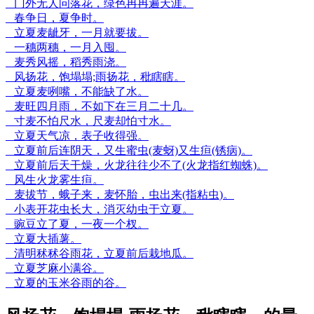
门外无人问落花，绿色冉冉遍天涯。
春争日，夏争时。
立夏麦龇牙，一月就要拔。
一穗两穗，一月入囤。
麦秀风摇，稻秀雨浇。
风扬花，饱塌塌;雨扬花，秕瞎瞎。
立夏麦咧嘴，不能缺了水。
麦旺四月雨，不如下在三月二十几。
寸麦不怕尺水，尺麦却怕寸水。
立夏天气凉，表子收得强。
立夏前后连阴天，又生蜜虫(麦蚜)又生疸(锈病)。
立夏前后天干燥，火龙往往少不了(火龙指红蜘蛛)。
风生火龙雾生疸。
麦拔节，蛾子来，麦怀胎，虫出来(指粘虫)。
小表开花虫长大，消灭幼虫于立夏。
豌豆立了夏，一夜一个杈。
立夏大插薯。
清明秫秫谷雨花，立夏前后栽地瓜。
立夏芝麻小满谷。
立夏的玉米谷雨的谷。