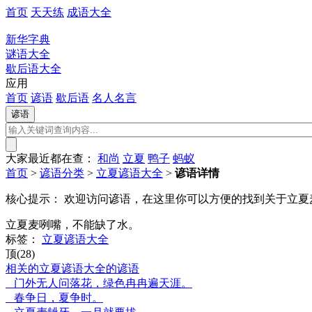
首页
天天练
成语大全
新华字典
谜语大全
歇后语大全
应用
首页
谚语
歇后语
名人名言
大家最近都在查：
和尚
立夏
鸭子
蚂蚁
首页
>
谚语分类
>
立夏谚语大全
>
谚语详情
核心提示：
欢迎访问谚语，在这里你可以方便的找到关于立夏
立夏麦咧嘴，不能缺了水。
标签：
立夏谚语大全
顶(28)
相关的立夏谚语大全的谚语
门外无人问落花，绿色冉冉遍天涯。
春争日，夏争时。