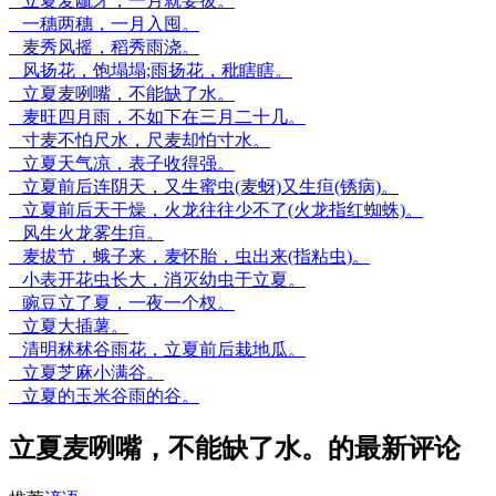
立夏麦龇牙，一月就要拔。
一穗两穗，一月入囤。
麦秀风摇，稻秀雨浇。
风扬花，饱塌塌;雨扬花，秕瞎瞎。
立夏麦咧嘴，不能缺了水。
麦旺四月雨，不如下在三月二十几。
寸麦不怕尺水，尺麦却怕寸水。
立夏天气凉，表子收得强。
立夏前后连阴天，又生蜜虫(麦蚜)又生疸(锈病)。
立夏前后天干燥，火龙往往少不了(火龙指红蜘蛛)。
风生火龙雾生疸。
麦拔节，蛾子来，麦怀胎，虫出来(指粘虫)。
小表开花虫长大，消灭幼虫于立夏。
豌豆立了夏，一夜一个杈。
立夏大插薯。
清明秫秫谷雨花，立夏前后栽地瓜。
立夏芝麻小满谷。
立夏的玉米谷雨的谷。
立夏麦咧嘴，不能缺了水。的最新评论