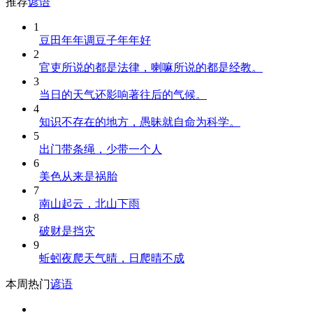
推荐
谚语
1
豆田年年调豆子年年好
2
官吏所说的都是法律，喇嘛所说的都是经教。
3
当日的天气还影响著往后的气候。
4
知识不存在的地方，愚昧就自命为科学。
5
出门带条绳，少带一个人
6
美色从来是祸胎
7
南山起云，北山下雨
8
破财是挡灾
9
蚯蚓夜爬天气晴，日爬晴不成
本周热门
谚语