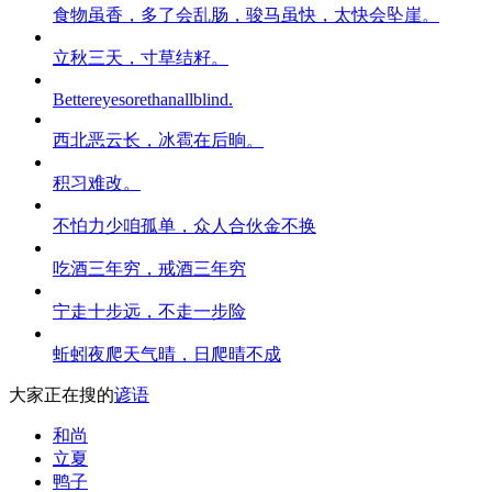
食物虽香，多了会乱肠，骏马虽快，太快会坠崖。
立秋三天，寸草结籽。
Bettereyesorethanallblind.
西北恶云长，冰雹在后晌。
积习难改。
不怕力少咱孤单，众人合伙金不换
吃酒三年穷，戒酒三年穷
宁走十步远，不走一步险
蚯蚓夜爬天气晴，日爬晴不成
大家正在搜的
谚语
和尚
立夏
鸭子