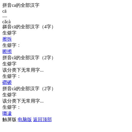
拼音ca的全部汉字
cā
—
cǎ
cà
拼音
cā
的全部汉字
（4字）
—
生僻字
擦
拆
生僻字：
嚓
攃
拼音
cǎ
的全部汉字
（2字）
生僻字
该分类下无常用字...
生僻字：
礸
礤
拼音
cà
的全部汉字
（2字）
生僻字
该分类下无常用字...
生僻字：
囃
遪
触屏版
电脑版
返回顶部