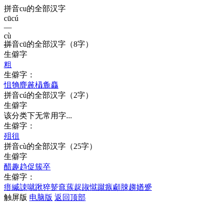
拼音cu的全部汉字
cū
cú
—
cù
拼音
cū
的全部汉字
（8字）
—
生僻字
粗
生僻字：
怚
觕
麆
麄
橻
麁
麤
拼音
cú
的全部汉字
（2字）
生僻字
该分类下无常用字...
生僻字：
殂
徂
拼音
cù
的全部汉字
（25字）
生僻字
醋
趣
趋
促
簇
卒
生僻字：
瘄
縬
誎
噈
踿
猝
蹵
鼀
蔟
趗
踧
憱
蹴
瘯
顣
脨
趨
媨
蹙
触屏版
电脑版
返回顶部