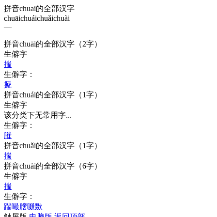
拼音chuai的全部汉字
chuāi
chuái
chuǎi
chuài
—
拼音
chuāi
的全部汉字
（2字）
生僻字
揣
生僻字：
搋
拼音
chuái
的全部汉字
（1字）
生僻字
该分类下无常用字...
生僻字：
膗
拼音
chuǎi
的全部汉字
（1字）
揣
拼音
chuài
的全部汉字
（6字）
生僻字
揣
生僻字：
踹
嘬
膪
啜
欼
触屏版
电脑版
返回顶部