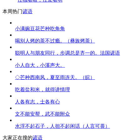
本周热门
谚语
小满豌豆花芒种吃角角
喝别人烤的茶不过瘾。（彝族烤茶）
聪明人与朋友同行，步调总是齐一的。法国谚语
小人自大，小溪声大。
◇芒种西南风，夏至雨连天。（皖）
吃着盐和米，就得讲情理
人各有志，士各有心
文不能安帮，武不能附众
水浮不起石子，人担不起闲话（人言可畏）
大家正在搜的
谚语