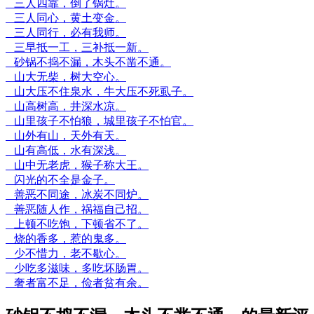
三人四靠，倒了锅灶。
三人同心，黄土变金。
三人同行，必有我师。
三早抵一工，三补抵一新。
砂锅不捣不漏，木头不凿不通。
山大无柴，树大空心。
山大压不住泉水，牛大压不死虱子。
山高树高，井深水凉。
山里孩子不怕狼，城里孩子不怕官。
山外有山，天外有天。
山有高低，水有深浅。
山中无老虎，猴子称大王。
闪光的不全是金子。
善恶不同途，冰炭不同炉。
善恶随人作，祸福自己招。
上顿不吃饱，下顿省不了。
烧的香多，惹的鬼多。
少不惜力，老不歇心。
少吃多滋味，多吃坏肠胃。
奢者富不足，俭者贫有余。