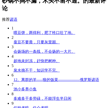
砂锅不捣不漏，木头不凿不通。的最新评
论
推荐
谚语
1
喂豆饼，两得利，肥了牲口壮了地。
2
蚕豆不要粪，只要灰里困。
3
会扬场的一条线，不会扬的一大片。
4
趁地未封冻，赶快把树种。
5
泉水挑不干，知识学不完。
6
12。离群的羊-----狼的饭菜------------------俄罗斯谚语
7
池小多养小鱼
8
多难多干多劳碌，不能浮生半日闲
9
任独者暗，任众者明