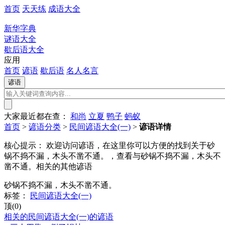
首页
天天练
成语大全
新华字典
谜语大全
歇后语大全
应用
首页
谚语
歇后语
名人名言
大家最近都在查：
和尚
立夏
鸭子
蚂蚁
首页
>
谚语分类
>
民间谚语大全(一)
>
谚语详情
核心提示：
欢迎访问谚语，在这里你可以方便的找到关于砂
锅不捣不漏，木头不凿不通。，查看与砂锅不捣不漏，木头不
凿不通。相关的其他谚语
砂锅不捣不漏，木头不凿不通。
标签：
民间谚语大全(一)
顶(0)
相关的民间谚语大全(一)的谚语