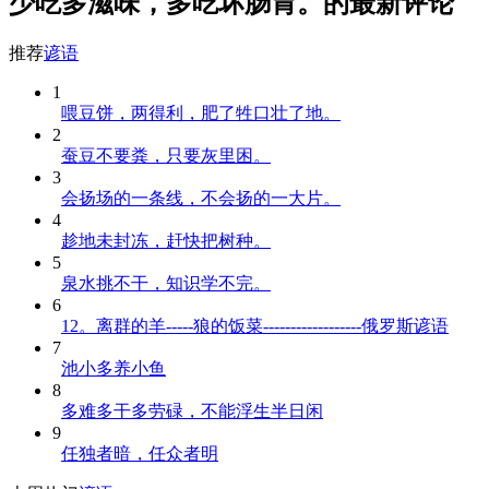
少吃多滋味，多吃坏肠胃。的最新评论
推荐
谚语
1
喂豆饼，两得利，肥了牲口壮了地。
2
蚕豆不要粪，只要灰里困。
3
会扬场的一条线，不会扬的一大片。
4
趁地未封冻，赶快把树种。
5
泉水挑不干，知识学不完。
6
12。离群的羊-----狼的饭菜------------------俄罗斯谚语
7
池小多养小鱼
8
多难多干多劳碌，不能浮生半日闲
9
任独者暗，任众者明