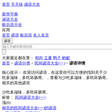
首页
天天练
成语大全
新华字典
谜语大全
歇后语大全
应用
首页
谚语
歇后语
名人名言
大家最近都在查：
和尚
立夏
鸭子
蚂蚁
首页
>
谚语分类
>
民间谚语大全(一)
>
谚语详情
核心提示：
欢迎访问谚语，在这里你可以方便的找到关于少
吃多滋味，多吃坏肠胃。，查看与少吃多滋味，多吃坏肠胃。
相关的其他谚语
少吃多滋味，多吃坏肠胃。
标签：
民间谚语大全(一)
顶(0)
相关的民间谚语大全(一)的谚语