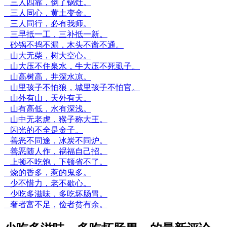
三人四靠，倒了锅灶。
三人同心，黄土变金。
三人同行，必有我师。
三早抵一工，三补抵一新。
砂锅不捣不漏，木头不凿不通。
山大无柴，树大空心。
山大压不住泉水，牛大压不死虱子。
山高树高，井深水凉。
山里孩子不怕狼，城里孩子不怕官。
山外有山，天外有天。
山有高低，水有深浅。
山中无老虎，猴子称大王。
闪光的不全是金子。
善恶不同途，冰炭不同炉。
善恶随人作，祸福自己招。
上顿不吃饱，下顿省不了。
烧的香多，惹的鬼多。
少不惜力，老不歇心。
少吃多滋味，多吃坏肠胃。
奢者富不足，俭者贫有余。