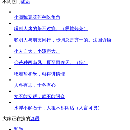
本周热门
谚语
小满豌豆花芒种吃角角
喝别人烤的茶不过瘾。（彝族烤茶）
聪明人与朋友同行，步调总是齐一的。法国谚语
小人自大，小溪声大。
◇芒种西南风，夏至雨连天。（皖）
吃着盐和米，就得讲情理
人各有志，士各有心
文不能安帮，武不能附众
水浮不起石子，人担不起闲话（人言可畏）
大家正在搜的
谚语
和尚