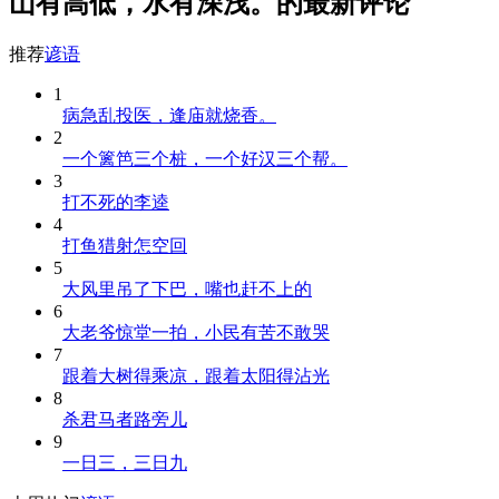
山有高低，水有深浅。的最新评论
推荐
谚语
1
病急乱投医，逢庙就烧香。
2
一个篱笆三个桩，一个好汉三个帮。
3
打不死的李逵
4
打鱼猎射怎空回
5
大风里吊了下巴，嘴也赶不上的
6
大老爷惊堂一拍，小民有苦不敢哭
7
跟着大树得乘凉，跟着太阳得沾光
8
杀君马者路旁儿
9
一日三，三日九