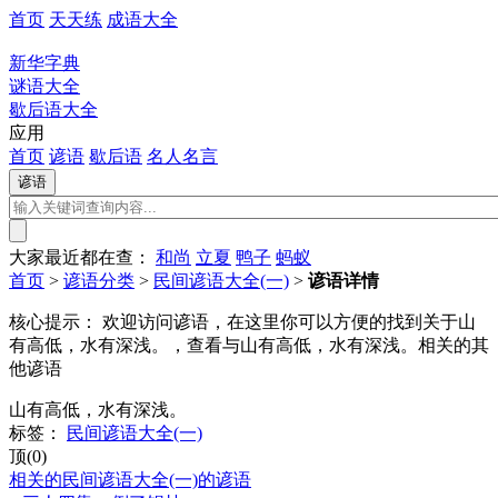
首页
天天练
成语大全
新华字典
谜语大全
歇后语大全
应用
首页
谚语
歇后语
名人名言
大家最近都在查：
和尚
立夏
鸭子
蚂蚁
首页
>
谚语分类
>
民间谚语大全(一)
>
谚语详情
核心提示：
欢迎访问谚语，在这里你可以方便的找到关于山
有高低，水有深浅。，查看与山有高低，水有深浅。相关的其
他谚语
山有高低，水有深浅。
标签：
民间谚语大全(一)
顶(0)
相关的民间谚语大全(一)的谚语