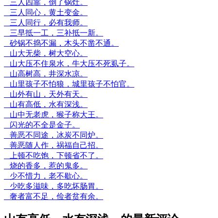
三人四靠，倒了锅灶。
三人同心，黄土变金。
三人同行，必有我师。
三早抵一工，三补抵一新。
砂锅不捣不漏，木头不凿不通。
山大无柴，树大空心。
山大压不住泉水，牛大压不死虱子。
山高树高，井深水凉。
山里孩子不怕狼，城里孩子不怕官。
山外有山，天外有天。
山有高低，水有深浅。
山中无老虎，猴子称大王。
闪光的不全是金子。
善恶不同途，冰炭不同炉。
善恶随人作，祸福自己招。
上顿不吃饱，下顿省不了。
烧的香多，惹的鬼多。
少不惜力，老不歇心。
少吃多滋味，多吃坏肠胃。
奢者富不足，俭者贫有余。