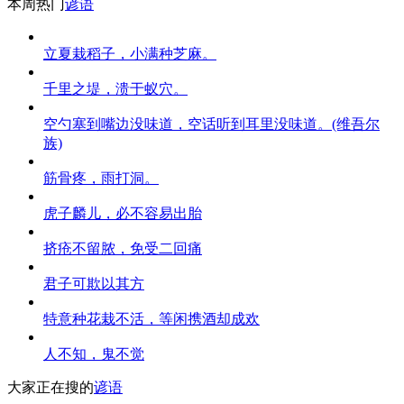
本周热门
谚语
立夏栽稻子，小满种芝麻。
千里之堤，溃于蚁穴。
空勺塞到嘴边没味道，空话听到耳里没味道。(维吾尔
族)
筋骨疼，雨打洞。
虎子麟儿，必不容易出胎
挤疮不留脓，免受二回痛
君子可欺以其方
特意种花栽不活，等闲携酒却成欢
人不知，鬼不觉
大家正在搜的
谚语