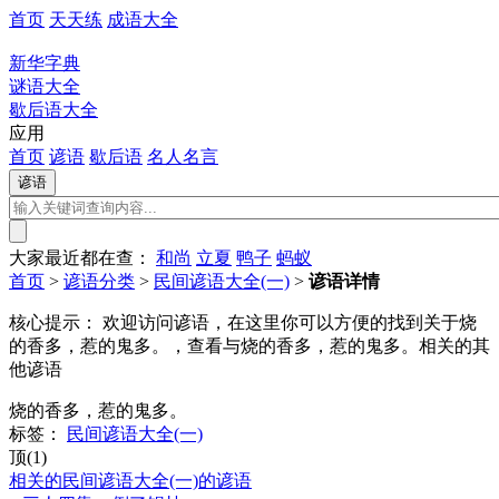
首页
天天练
成语大全
新华字典
谜语大全
歇后语大全
应用
首页
谚语
歇后语
名人名言
大家最近都在查：
和尚
立夏
鸭子
蚂蚁
首页
>
谚语分类
>
民间谚语大全(一)
>
谚语详情
核心提示：
欢迎访问谚语，在这里你可以方便的找到关于烧
的香多，惹的鬼多。，查看与烧的香多，惹的鬼多。相关的其
他谚语
烧的香多，惹的鬼多。
标签：
民间谚语大全(一)
顶(1)
相关的民间谚语大全(一)的谚语