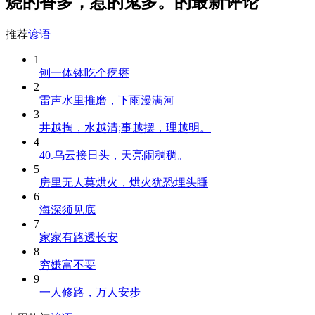
烧的香多，惹的鬼多。的最新评论
推荐
谚语
1
刨一体钵吃个疙瘩
2
雷声水里推磨，下雨漫满河
3
井越掏，水越清;事越摆，理越明。
4
40.乌云接日头，天亮闹稠稠。
5
房里无人莫烘火，烘火犹恐埋头睡
6
海深须见底
7
家家有路透长安
8
穷嫌富不要
9
一人修路，万人安步