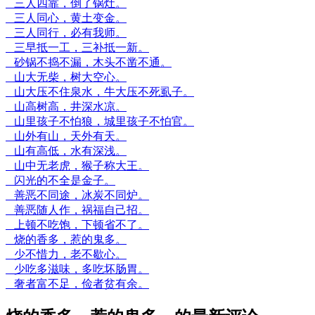
三人四靠，倒了锅灶。
三人同心，黄土变金。
三人同行，必有我师。
三早抵一工，三补抵一新。
砂锅不捣不漏，木头不凿不通。
山大无柴，树大空心。
山大压不住泉水，牛大压不死虱子。
山高树高，井深水凉。
山里孩子不怕狼，城里孩子不怕官。
山外有山，天外有天。
山有高低，水有深浅。
山中无老虎，猴子称大王。
闪光的不全是金子。
善恶不同途，冰炭不同炉。
善恶随人作，祸福自己招。
上顿不吃饱，下顿省不了。
烧的香多，惹的鬼多。
少不惜力，老不歇心。
少吃多滋味，多吃坏肠胃。
奢者富不足，俭者贫有余。