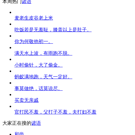
本周热门
谚语
麦老生皮谷老上米
吃饭若是无羞耻，膝盖以上是肚子。
你为何敬他初一。
满天水上波，有雨跑不脱。
小时偷针，大了偷金。
蚂蚁满地跑，天气一定好。
事莫做绝，话莫说尽。
买卖无亲戚
官打民不羞，父打子不羞，夫打妇不羞
大家正在搜的
谚语
和尚