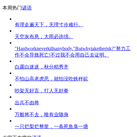
本周热门
谚语
有理走遍天下，无理寸步难行。
天空灰布悬，大雨必连绵。
"Hardworkneverkillsanybody."Butwhytaketherisk?"努力工
作不会导致死亡!不过我不会用自己去证明。
白露白迷迷，秋分稻秀齐
不怕山高老虎恶，就怕没吃铁秤砣
吵架无好言，打人无好拳
出兵不由将
万般将不去，唯有业随身
一只烂梨烂整筐，一条死鱼臭一塘