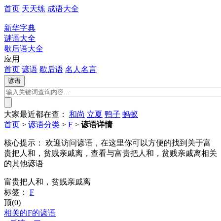
首页
天天练
成语大全
新华字典
谜语大全
歇后语大全
应用
首页
谚语
歇后语
名人名言
大家最近都在查：
和尚
立夏
鸭子
蚂蚁
首页
>
谚语分类
>
F
>
谚语详情
核心提示：
欢迎访问谚语，在这里你可以方便的找到关于富
贵把人和，贫贱亲戚离，查看与富贵把人和，贫贱亲戚离相关
的其他谚语
富贵把人和，贫贱亲戚离
标签：
F
顶(0)
相关的F的谚语