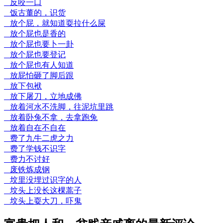
反咬一口
饭古董的，识货
放个屁，就知道耍拉什么屎
放个屁也是香的
放个屁也要卜一卦
放个屁也要登记
放个屁也有人知道
放屁怕砸了脚后跟
放下包袱
放下屠刀，立地成佛
放着河水不洗脚，往泥坑里跳
放着卧兔不拿，去拿跑兔
放着自在不自在
费了九牛二虎之力
费了学钱不识字
费力不讨好
废铁炼成钢
坟里没埋过识字的人
坟头上没长这棵蒿子
坟头上耍大刀，吓鬼