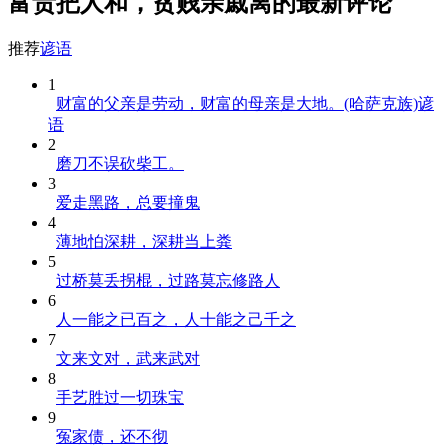
富贵把人和，贫贱亲戚离的最新评论
推荐
谚语
1
财富的父亲是劳动，财富的母亲是大地。(哈萨克族)谚
语
2
磨刀不误砍柴工。
3
爱走黑路，总要撞鬼
4
薄地怕深耕，深耕当上粪
5
过桥莫丢拐棍，过路莫忘修路人
6
人一能之已百之，人十能之己千之
7
文来文对，武来武对
8
手艺胜过一切珠宝
9
冤家债，还不彻