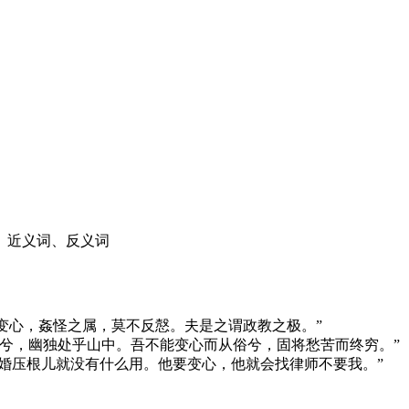
、近义词、反义词
小人变心，姦怪之属，莫不反慤。夫是之谓政教之极。”
无乐兮，幽独处乎山中。吾不能变心而从俗兮，固将愁苦而终穷。”
明结婚压根儿就没有什么用。他要变心，他就会找律师不要我。”