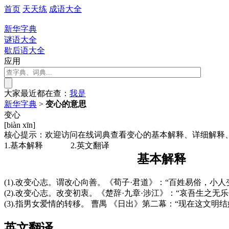
首页
天天练
成语大全
新华字典
谜语大全
歇后语大全
应用
大家最近都在查：
我
是
新华字典
>
变心的意思
变心
[biàn xīn]
核心提示：欢迎访问在线词典查看变心的基本解释、详细解释
1.基本解释
2.英文翻译
基本解释
(1).改变心志。谓改心向善。《荀子·君道》：“百姓易俗，
(2).改变心志。改变初衷。《楚辞·九章·涉江》：“哀吾生之
(3).指男女爱情的转移。 曹禺 《日出》第二幕：“现在这文
英文翻译