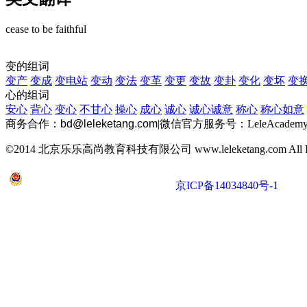
cease to be faithful
变的组词
变产
变成
变电站
变动
变法
变革
变更
变故
变卦
变化
变坏
变
心的组词
安心
背心
变心
不甘心
操心
成心
诚心
诚心诚意
称心
称心如意
商务合作：
bd@leleketang.com
|
微信官方服务号：LeleAcademy
©2014 北京乐乐高尚教育科技有限公司 www.leleketang.com All Righ
京公网安备 11010802022053号
京ICP备14034840号-1