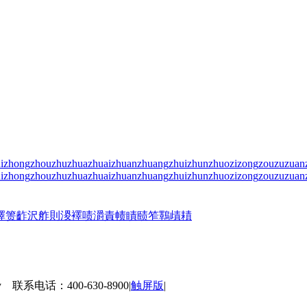
i
zhong
zhou
zhu
zhua
zhuai
zhuan
zhuang
zhui
zhun
zhuo
zi
zong
zou
zu
zuan
i
zhong
zhou
zhu
zhua
zhuai
zhuan
zhuang
zhui
zhun
zhuo
zi
zong
zou
zu
zuan
擇
箦
齚
沢
舴
則
溭
襗
啧
灂
責
帻
瞔
赜
笮
鸅
歵
耫
 联系电话：400-630-8900
|
触屏版
|