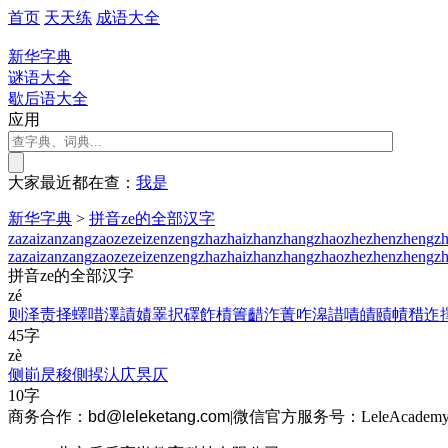
首页
天天练
成语大全
新华字典
谜语大全
歇后语大全
应用
大家最近都在查：
我
是
新华字典
>
拼音ze的全部汉字
za
zai
zan
zang
zao
ze
zei
zen
zeng
zha
zhai
zhan
zhang
zhao
zhe
zhen
zheng
zh
za
zai
zan
zang
zao
ze
zei
zen
zeng
zha
zhai
zhan
zhang
zhao
zhe
zhen
zheng
zh
拼音ze的全部汉字
zé
则
泽
责
择
蠌
唶
澤
謮
嫧
睪
択
礋
飵
樍
簀
齰
泎
蔶
咋
滜
諎
嘖
皟
賾
幘
矠
迮
45字
zè
侧
崱
昃
稄
側
捑
汄
庂
昗
仄
10字
商务合作：
bd@leleketang.com
|
微信官方服务号：LeleAcademy