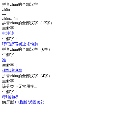
拼音zhun的全部汉字
zhūn
—
zhǔn
zhùn
拼音
zhūn
的全部汉字
（12字）
—
生僻字
屯
淳
谆
生僻字：
啍
窀
諄
宒
衠
迍
圫
忳
肫
拼音
zhǔn
的全部汉字
（6字）
生僻字
准
生僻字：
稕
準
埻
綧
凖
拼音
zhùn
的全部汉字
（4字）
生僻字
该分类下无常用字...
生僻字：
稕
旽
訰
綧
触屏版
电脑版
返回顶部