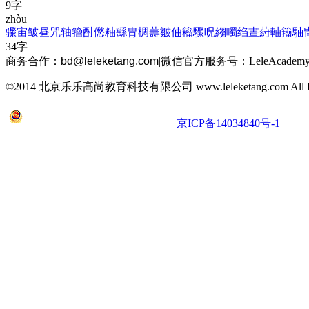
9字
zhòu
骤
宙
皱
昼
咒
轴
籀
酎
僽
粙
繇
胄
椆
薵
皺
伷
籕
驟
呪
縐
噣
绉
晝
葤
軸
籒
駎
34字
商务合作：
bd@leleketang.com
|
微信官方服务号：LeleAcademy
©2014 北京乐乐高尚教育科技有限公司 www.leleketang.com All Righ
京公网安备 11010802022053号
京ICP备14034840号-1