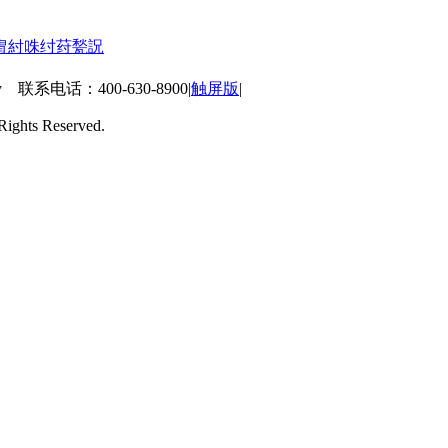
冑
紂
咮
纣
荮
甃
詋
 联系电话：400-630-8900
|
触屏版
|
ts Reserved.