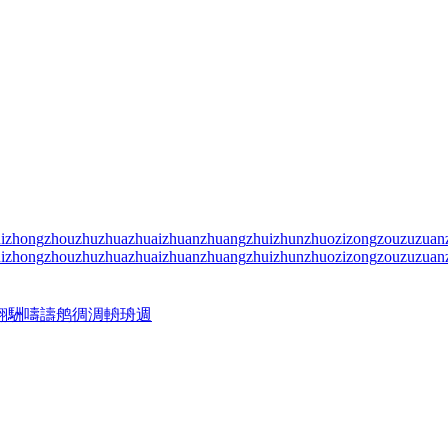
i
zhong
zhou
zhu
zhua
zhuai
zhuan
zhuang
zhui
zhun
zhuo
zi
zong
zou
zu
zuan
i
zhong
zhou
zhu
zhua
zhuai
zhuan
zhuang
zhui
zhun
zhuo
zi
zong
zou
zu
zuan
翢
駲
嚋
譸
鸼
徟
淍
輈
珘
週