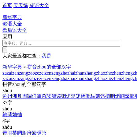
首页
天天练
成语大全
新华字典
谜语大全
歇后语大全
应用
大家最近都在查：
我
是
新华字典
>
拼音zhou的全部汉字
za
zai
zan
zang
zao
ze
zei
zen
zeng
zha
zhai
zhan
zhang
zhao
zhe
zhen
zheng
zh
za
zai
zan
zang
zao
ze
zei
zen
zeng
zha
zhai
zhan
zhang
zhao
zhe
zhen
zheng
zh
拼音zhou的全部汉字
zhōu
粥
州
洲
舟
周
调
侜
霌
喌
謅
鵃
诪
赒
烐
辀
矪
銂
啁
騆
婤
诌
掫
賙
炿
輖
盩
郮
37字
zhóu
轴
碡
妯
軸
4字
zhǒu
帚
肘
菷
睭
胕
疛
鯞
晭
箒