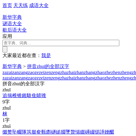
首页
天天练
成语大全
新华字典
谜语大全
歇后语大全
应用
大家最近都在查：
我
是
新华字典
>
拼音zhui的全部汉字
za
zai
zan
zang
zao
ze
zei
zen
zeng
zha
zhai
zhan
zhang
zhao
zhe
zhen
zheng
zh
za
zai
zan
zang
zao
ze
zei
zen
zeng
zha
zhai
zhan
zhang
zhao
zhe
zhen
zheng
zh
拼音zhui的全部汉字
zhuī
追
揣
椎
锥
錐
騅
隹
鵻
骓
9字
zhuǐ
沝
1字
zhuì
缀
赘
坠
畷
隊
笍
膇
奞
甀
鑆
礈
縋
腏
墜
贅
惴
錣
硾
綴
缒
諈
娷
醊