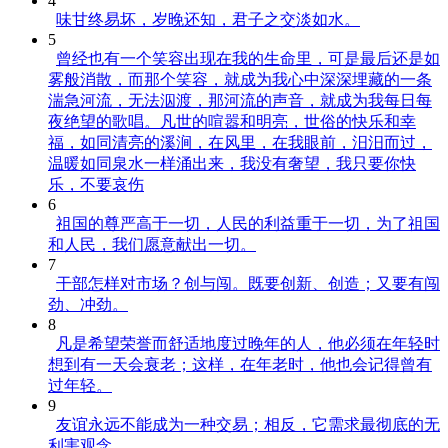
4
味甘终易坏，岁晚还知，君子之交淡如水。
5
曾经也有一个笑容出现在我的生命里，可是最后还是如
雾般消散，而那个笑容，就成为我心中深深埋藏的一条
湍急河流，无法泅渡，那河流的声音，就成为我每日每
夜绝望的歌唱。凡世的喧嚣和明亮，世俗的快乐和幸
福，如同清亮的溪涧，在风里，在我眼前，汨汨而过，
温暖如同泉水一样涌出来，我没有奢望，我只要你快
乐，不要哀伤
6
祖国的尊严高于一切，人民的利益重于一切，为了祖国
和人民，我们愿意献出一切。
7
干部怎样对市场？创与闯。既要创新、创造；又要有闯
劲、冲劲。
8
凡是希望荣誉而舒适地度过晚年的人，他必须在年轻时
想到有一天会衰老；这样，在年老时，他也会记得曾有
过年轻。
9
友谊永远不能成为一种交易；相反，它需求最彻底的无
利害观念。