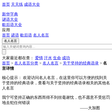
首页
天天练
成语大全
新华字典
谜语大全
歇后语大全
应用
首页
谚语
歇后语
名人名言
大家最近都在查：
爱情
汗水
生命
成功
首页
>
名人名言分类
>
名人名言
>
关于坚持的经典语录
>
名
言详情
核心提示：
欢迎访问名人名言，在这里你可以方便的找到关
于坚持的经典语录，查看与关于坚持的经典语录相关的其他名
人名言
我宁可坚持正确的东西而得不到丝毫谢忱，也不愿意不受惩罚
地去犯任何错误
——大加图