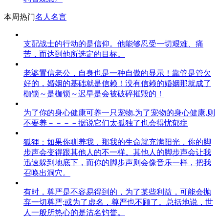
本周热门
名人名言
支配战士的行动的是信仰。他能够忍受一切艰难、痛
苦，而达到他所选定的目标。
老婆置信老公，自身也是一种自傲的显示！靠管是管欠
好的，婚姻的基础就是信赖！没有信赖的婚姻那就成了
枷锁～是枷锁～迟早是会被破碎摧毁的！
为了你的身心健康可养一只宠物,为了宠物的身心健康,则
不要养－－－－据说它们太孤独了也会得忧郁症
狐狸：如果你驯养我，那我的生命就充满阳光，你的脚
步声会变得跟其他人的不一样。其他人的脚步声会让我
迅速躲到地底下，而你的脚步声则会像音乐一样，把我
召唤出洞穴。
有时，尊严是不容易得到的，为了某些利益，可能会抛
弃一切尊严;或为了虚名，尊严也不顾了。总括地说，世
人一般所热心的是沽名钓誉。