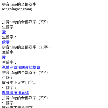
拼音nang的全部汉字
nāng
náng
nǎng
nàng
—
拼音
nāng
的全部汉字
（3字）
生僻字
囊
生僻字：
儾
囔
拼音
náng
的全部汉字
（11字）
生僻字
囊
生僻字：
乪
憹
涳
饢
欜
饟
嚢
搑
蠰
馕
拼音
nǎng
的全部汉字
（7字）
生僻字
该分类下无常用字...
生僻字：
攮
灢
擃
瀼
搑
曩
馕
拼音
nàng
的全部汉字
（2字）
生僻字
该分类下无常用字...