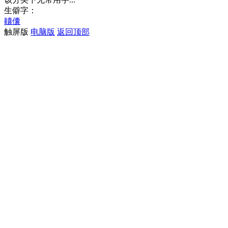
生僻字：
齉
儾
触屏版
电脑版
返回顶部