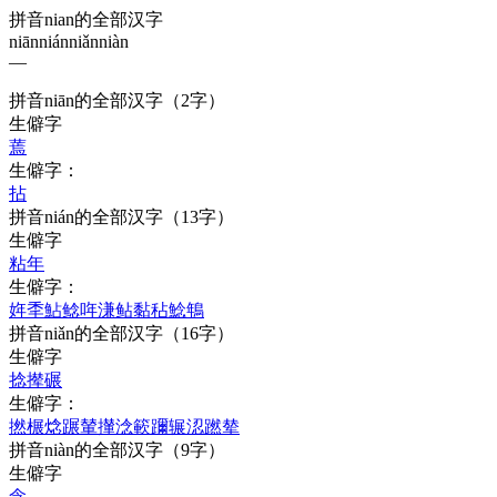
拼音nian的全部汉字
niān
nián
niǎn
niàn
—
拼音
niān
的全部汉字
（2字）
生僻字
蔫
生僻字：
拈
拼音
nián
的全部汉字
（13字）
生僻字
粘
年
生僻字：
姩
秊
鮎
鲶
哖
溓
鲇
黏
秥
鯰
鵇
拼音
niǎn
的全部汉字
（16字）
生僻字
捻
撵
碾
生僻字：
撚
榐
焾
蹍
輦
攆
淰
簐
躎
辗
涊
蹨
辇
拼音
niàn
的全部汉字
（9字）
生僻字
念