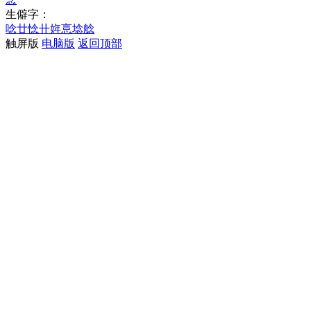
生僻字：
唸
廿
惗
卄
姩
悥
埝
艌
触屏版
电脑版
返回顶部