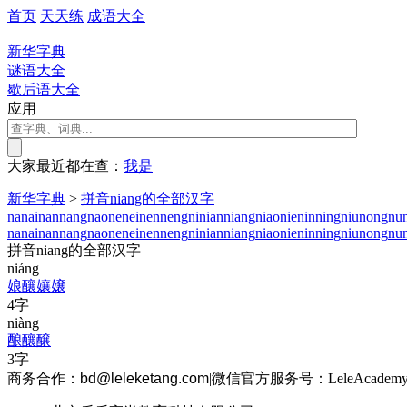
首页
天天练
成语大全
新华字典
谜语大全
歇后语大全
应用
大家最近都在查：
我
是
新华字典
>
拼音niang的全部汉字
na
nai
nan
nang
nao
ne
nei
nen
neng
ni
nian
niang
niao
nie
nin
ning
niu
nong
nu
na
nai
nan
nang
nao
ne
nei
nen
neng
ni
nian
niang
niao
nie
nin
ning
niu
nong
nu
拼音niang的全部汉字
niáng
娘
釀
孃
嬢
4字
niàng
酿
釀
醸
3字
商务合作：
bd@leleketang.com
|
微信官方服务号：LeleAcademy