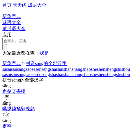
首页
天天练
成语大全
新华字典
谜语大全
歇后语大全
应用
大家最近都在查：
我
是
新华字典
>
拼音sang的全部汉字
sa
sai
san
sang
sao
se
sen
seng
sha
shai
shan
shang
shao
she
shen
sheng
shi
shou
sa
sai
san
sang
sao
se
sen
seng
sha
shai
shan
shang
shao
she
shen
sheng
shi
shou
拼音sang的全部汉字
sāng
丧
桑
桒
喪
槡
5字
sǎng
嗓
搡
鎟
褬
颡
磉
顙
7字
sàng
丧
喪