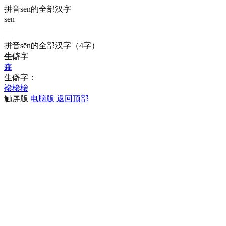
拼音sen的全部汉字
sēn
—
—
拼音
sēn
的全部汉字
（4字）
—
—
生僻字
森
生僻字：
襂
槮
椮
触屏版
电脑版
返回顶部