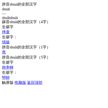
拼音shuai的全部汉字
shuāi
—
shuǎi
shuài
拼音
shuāi
的全部汉字
（4字）
—
生僻字
摔
衰
生僻字：
缞
縗
拼音
shuǎi
的全部汉字
（1字）
甩
拼音
shuài
的全部汉字
（5字）
生僻字
帅
率
蟀
生僻字：
卛
帥
触屏版
电脑版
返回顶部