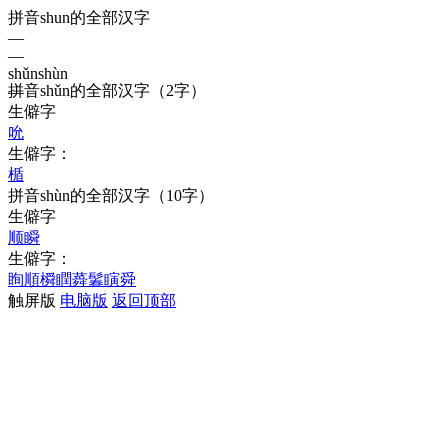
拼音shun的全部汉字
—
—
shǔn
shùn
拼音
shǔn
的全部汉字
（2字）
—
生僻字
吮
生僻字：
楯
拼音
shùn
的全部汉字
（10字）
生僻字
顺
瞬
生僻字：
眴
順
橓
瞤
蕣
鬊
瞚
舜
触屏版
电脑版
返回顶部