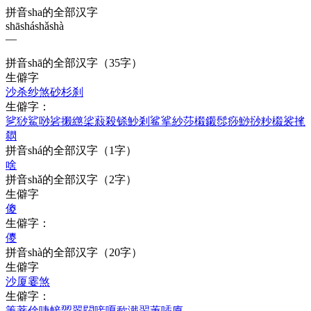
拼音sha的全部汉字
shā
shá
shǎ
shà
—
拼音
shā
的全部汉字
（35字）
生僻字
沙
杀
纱
煞
砂
杉
刹
生僻字：
乷
猀
鯊
唦
硰
摋
繺
桬
蔱
殺
铩
魦
剎
鲨
挲
紗
莎
樧
鎩
髿
痧
鯋
挱
粆
榝
裟
毮
閷
拼音
shá
的全部汉字
（1字）
啥
拼音
shǎ
的全部汉字
（2字）
生僻字
傻
生僻字：
儍
拼音
shà
的全部汉字
（20字）
生僻字
沙
厦
霎
煞
生僻字：
箑
菨
倽
啑
帹
歰
翣
閯
唼
嗄
歃
濈
翜
萐
喢
廈