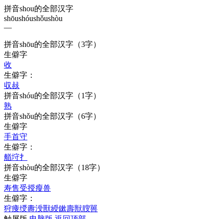
拼音shou的全部汉字
shōu
shóu
shǒu
shòu
—
拼音
shōu
的全部汉字
（3字）
生僻字
收
生僻字：
収
敊
拼音
shóu
的全部汉字
（1字）
熟
拼音
shǒu
的全部汉字
（6字）
生僻字
手
首
守
生僻字：
艏
垨
扌
拼音
shòu
的全部汉字
（18字）
生僻字
寿
售
受
授
瘦
兽
生僻字：
狩
痩
绶
夀
涭
獸
綬
鏉
壽
獣
膄
嘼
触屏版
电脑版
返回顶部