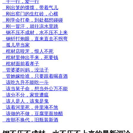
干一行，爱一行
刚出笼的馍馍，带着气儿
刚出窑门的生红砖，心横
刚学会打拳，到处都想碰碰
刚一冒汗，就往凉水里跳
钢不压不成材，水不压不上来
钢钎打炮眼，直来直去不拐弯
孤儿早当家
棺材店咬牙，恨人不死
棺材里伸出手来，死要钱
棺材面前看孝子
管婆婆叫妈，没法子
管她嫁给谁，只要跟着喝喜酒
该吃九升不能吃一斗
该当舅子命，想当外公万不能
该分不分，家世遭瘟
该人是人，该鬼是鬼
该着河里死，井里淹不煞
该做的不做，豆腐里面放醋
改朝不换代，旧瓶装新酒