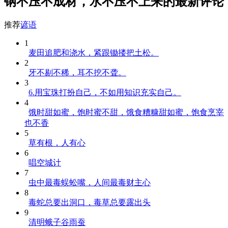
钢不压不成材，水不压不上来的最新评论
推荐
谚语
1
麦田追肥和浇水，紧跟锄搂把土松。
2
牙不剔不稀，耳不挖不聋。
3
6.用宝珠打扮自己，不如用知识充实自己。
4
饿时甜如蜜，饱时蜜不甜，饿食糟糠甜如蜜，饱食烹宰
也不香
5
草有根，人有心
6
唱空城计
7
虫中最毒蜈蚣嘴，人间最毒财主心
8
毒蛇总要出洞口，毒草总要露出头
9
清明蛾子谷雨蚕