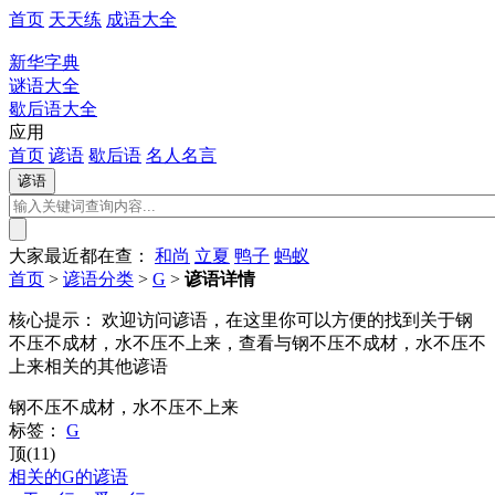
首页
天天练
成语大全
新华字典
谜语大全
歇后语大全
应用
首页
谚语
歇后语
名人名言
大家最近都在查：
和尚
立夏
鸭子
蚂蚁
首页
>
谚语分类
>
G
>
谚语详情
核心提示：
欢迎访问谚语，在这里你可以方便的找到关于钢
不压不成材，水不压不上来，查看与钢不压不成材，水不压不
上来相关的其他谚语
钢不压不成材，水不压不上来
标签：
G
顶(11)
相关的G的谚语