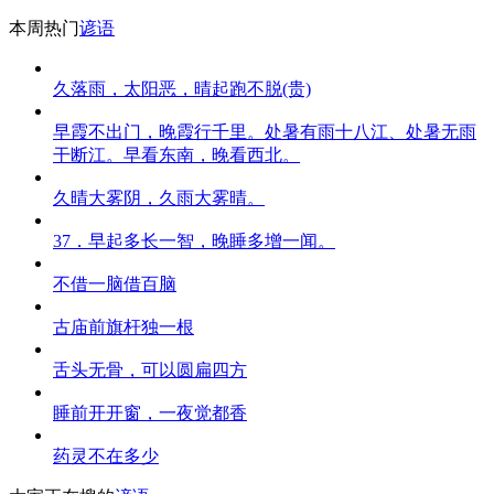
本周热门
谚语
久落雨，太阳恶，晴起跑不脱(贵)
早霞不出门，晚霞行千里。处暑有雨十八江、处暑无雨
干断江。早看东南，晚看西北。
久晴大雾阴，久雨大雾晴。
37．早起多长一智，晚睡多增一闻。
不借一脑借百脑
古庙前旗杆独一根
舌头无骨，可以圆扁四方
睡前开开窗，一夜觉都香
药灵不在多少