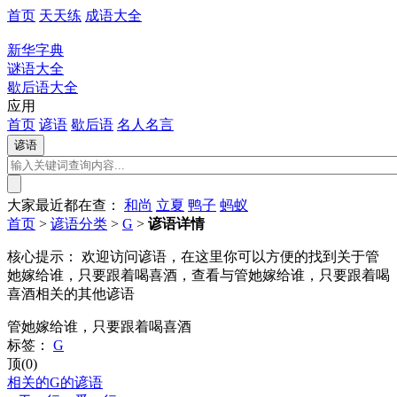
首页
天天练
成语大全
新华字典
谜语大全
歇后语大全
应用
首页
谚语
歇后语
名人名言
大家最近都在查：
和尚
立夏
鸭子
蚂蚁
首页
>
谚语分类
>
G
>
谚语详情
核心提示：
欢迎访问谚语，在这里你可以方便的找到关于管
她嫁给谁，只要跟着喝喜酒，查看与管她嫁给谁，只要跟着喝
喜酒相关的其他谚语
管她嫁给谁，只要跟着喝喜酒
标签：
G
顶(0)
相关的G的谚语