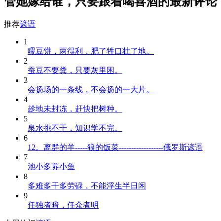
管她嫁给谁，只要跟着喝喜酒的最新评论
推荐
谚语
1
喂豆饼，两得利，肥了牲口壮了地。
2
蚕豆不要粪，只要灰里困。
3
会扬场的一条线，不会扬的一大片。
4
趁地未封冻，赶快把树种。
5
泉水挑不干，知识学不完。
6
12。离群的羊-----狼的饭菜------------------俄罗斯谚语
7
池小多养小鱼
8
多难多干多劳碌，不能浮生半日闲
9
任独者暗，任众者明