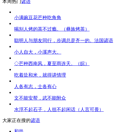
本周热门
谚语
小满豌豆花芒种吃角角
喝别人烤的茶不过瘾。（彝族烤茶）
聪明人与朋友同行，步调总是齐一的。法国谚语
小人自大，小溪声大。
◇芒种西南风，夏至雨连天。（皖）
吃着盐和米，就得讲情理
人各有志，士各有心
文不能安帮，武不能附众
水浮不起石子，人担不起闲话（人言可畏）
大家正在搜的
谚语
和尚