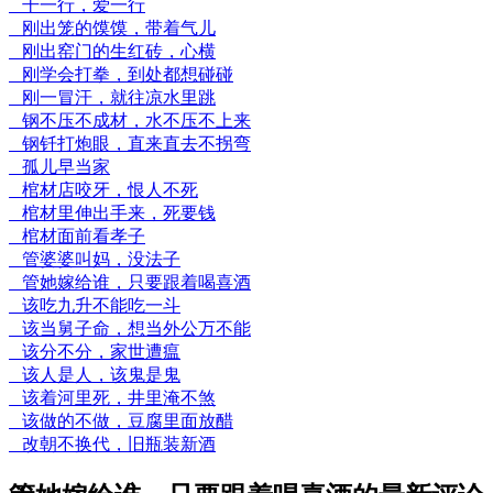
干一行，爱一行
刚出笼的馍馍，带着气儿
刚出窑门的生红砖，心横
刚学会打拳，到处都想碰碰
刚一冒汗，就往凉水里跳
钢不压不成材，水不压不上来
钢钎打炮眼，直来直去不拐弯
孤儿早当家
棺材店咬牙，恨人不死
棺材里伸出手来，死要钱
棺材面前看孝子
管婆婆叫妈，没法子
管她嫁给谁，只要跟着喝喜酒
该吃九升不能吃一斗
该当舅子命，想当外公万不能
该分不分，家世遭瘟
该人是人，该鬼是鬼
该着河里死，井里淹不煞
该做的不做，豆腐里面放醋
改朝不换代，旧瓶装新酒