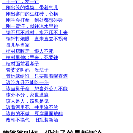
干一行，爱一行
刚出笼的馍馍，带着气儿
刚出窑门的生红砖，心横
刚学会打拳，到处都想碰碰
刚一冒汗，就往凉水里跳
钢不压不成材，水不压不上来
钢钎打炮眼，直来直去不拐弯
孤儿早当家
棺材店咬牙，恨人不死
棺材里伸出手来，死要钱
棺材面前看孝子
管婆婆叫妈，没法子
管她嫁给谁，只要跟着喝喜酒
该吃九升不能吃一斗
该当舅子命，想当外公万不能
该分不分，家世遭瘟
该人是人，该鬼是鬼
该着河里死，井里淹不煞
该做的不做，豆腐里面放醋
改朝不换代，旧瓶装新酒