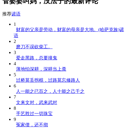
管婆婆叫妈，没法子的最新评论
推荐
谚语
1
财富的父亲是劳动，财富的母亲是大地。(哈萨克族)谚
语
2
磨刀不误砍柴工。
3
爱走黑路，总要撞鬼
4
薄地怕深耕，深耕当上粪
5
过桥莫丢拐棍，过路莫忘修路人
6
人一能之已百之，人十能之己千之
7
文来文对，武来武对
8
手艺胜过一切珠宝
9
冤家债，还不彻