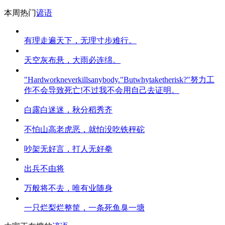
本周热门
谚语
有理走遍天下，无理寸步难行。
天空灰布悬，大雨必连绵。
"Hardworkneverkillsanybody."Butwhytaketherisk?"努力工
作不会导致死亡!不过我不会用自己去证明。
白露白迷迷，秋分稻秀齐
不怕山高老虎恶，就怕没吃铁秤砣
吵架无好言，打人无好拳
出兵不由将
万般将不去，唯有业随身
一只烂梨烂整筐，一条死鱼臭一塘