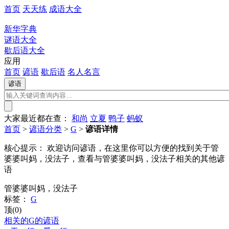
首页
天天练
成语大全
新华字典
谜语大全
歇后语大全
应用
首页
谚语
歇后语
名人名言
大家最近都在查：
和尚
立夏
鸭子
蚂蚁
首页
>
谚语分类
>
G
>
谚语详情
核心提示：
欢迎访问谚语，在这里你可以方便的找到关于管
婆婆叫妈，没法子，查看与管婆婆叫妈，没法子相关的其他谚
语
管婆婆叫妈，没法子
标签：
G
顶(0)
相关的G的谚语