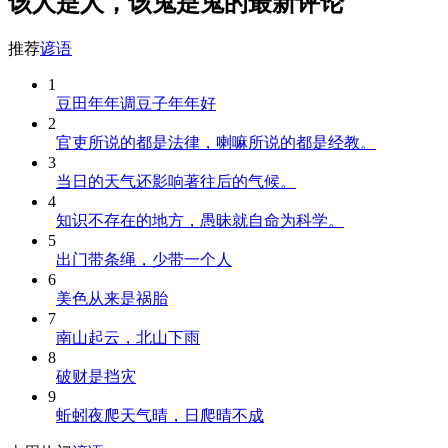
该人是人，该鬼是鬼的最新评论
推荐
谚语
1
豆田年年调豆子年年好
2
官吏所说的都是法律，喇嘛所说的都是经教。
3
当日的天气还影响著往后的气候。
4
知识不存在的地方，愚昧就自命为科学。
5
出门带条绳，少带一个人
6
美色从来是祸胎
7
南山起云，北山下雨
8
破财是挡灾
9
蚯蚓夜爬天气晴，日爬晴不成