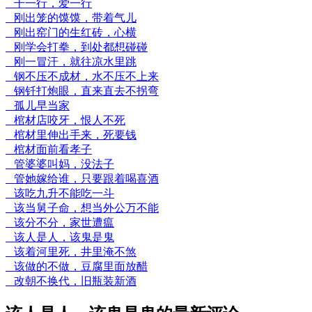
干一行，爱一行
刚出笼的馍馍，带着气儿
刚出窑门的生红砖，心横
刚学会打拳，到处都想碰碰
刚一冒汗，就往凉水里跳
钢不压不成材，水不压不上来
钢钎打炮眼，直来直去不拐弯
孤儿早当家
棺材店咬牙，恨人不死
棺材里伸出手来，死要钱
棺材面前看孝子
管婆婆叫妈，没法子
管她嫁给谁，只要跟着喝喜酒
该吃九升不能吃一斗
该当舅子命，想当外公万不能
该分不分，家世遭瘟
该人是人，该鬼是鬼
该着河里死，井里淹不煞
该做的不做，豆腐里面放醋
改朝不换代，旧瓶装新酒