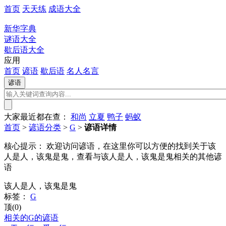
首页
天天练
成语大全
新华字典
谜语大全
歇后语大全
应用
首页
谚语
歇后语
名人名言
大家最近都在查：
和尚
立夏
鸭子
蚂蚁
首页
>
谚语分类
>
G
>
谚语详情
核心提示：
欢迎访问谚语，在这里你可以方便的找到关于该
人是人，该鬼是鬼，查看与该人是人，该鬼是鬼相关的其他谚
语
该人是人，该鬼是鬼
标签：
G
顶(0)
相关的G的谚语