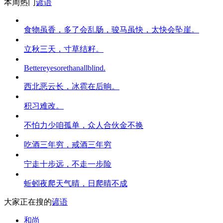
本周热门
谚语
食物虽香，多了会乱肠，骏马虽快，太快会坠崖。
立秋三天，寸草结籽。
Bettereyesorethanallblind.
西北恶云长，冰雹在后晌。
积习难改。
不怕力少咱孤单，众人合伙金不换
吃酒三年穷，戒酒三年穷
宁走十步远，不走一步险
蚯蚓夜爬天气晴，日爬晴不成
大家正在搜的
谚语
和尚