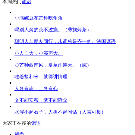
本周热门
谚语
小满豌豆花芒种吃角角
喝别人烤的茶不过瘾。（彝族烤茶）
聪明人与朋友同行，步调总是齐一的。法国谚语
小人自大，小溪声大。
◇芒种西南风，夏至雨连天。（皖）
吃着盐和米，就得讲情理
人各有志，士各有心
文不能安帮，武不能附众
水浮不起石子，人担不起闲话（人言可畏）
大家正在搜的
谚语
和尚