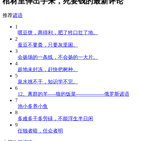
棺材里伸出手来，死要钱的最新评论
推荐
谚语
1
喂豆饼，两得利，肥了牲口壮了地。
2
蚕豆不要粪，只要灰里困。
3
会扬场的一条线，不会扬的一大片。
4
趁地未封冻，赶快把树种。
5
泉水挑不干，知识学不完。
6
12。离群的羊-----狼的饭菜------------------俄罗斯谚语
7
池小多养小鱼
8
多难多干多劳碌，不能浮生半日闲
9
任独者暗，任众者明