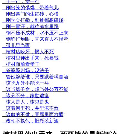
干一行，爱一行
刚出笼的馍馍，带着气儿
刚出窑门的生红砖，心横
刚学会打拳，到处都想碰碰
刚一冒汗，就往凉水里跳
钢不压不成材，水不压不上来
钢钎打炮眼，直来直去不拐弯
孤儿早当家
棺材店咬牙，恨人不死
棺材里伸出手来，死要钱
棺材面前看孝子
管婆婆叫妈，没法子
管她嫁给谁，只要跟着喝喜酒
该吃九升不能吃一斗
该当舅子命，想当外公万不能
该分不分，家世遭瘟
该人是人，该鬼是鬼
该着河里死，井里淹不煞
该做的不做，豆腐里面放醋
改朝不换代，旧瓶装新酒