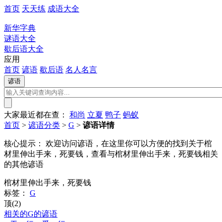
首页
天天练
成语大全
新华字典
谜语大全
歇后语大全
应用
首页
谚语
歇后语
名人名言
大家最近都在查：
和尚
立夏
鸭子
蚂蚁
首页
>
谚语分类
>
G
>
谚语详情
核心提示：
欢迎访问谚语，在这里你可以方便的找到关于棺
材里伸出手来，死要钱，查看与棺材里伸出手来，死要钱相关
的其他谚语
棺材里伸出手来，死要钱
标签：
G
顶(2)
相关的G的谚语