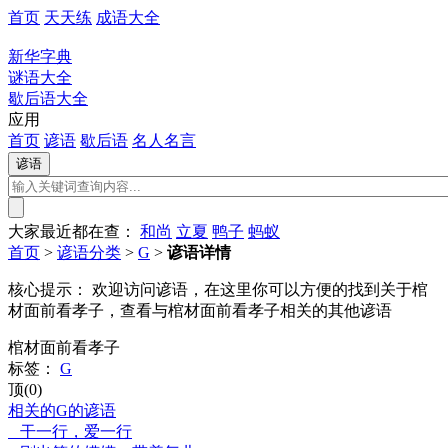
首页
天天练
成语大全
新华字典
谜语大全
歇后语大全
应用
首页
谚语
歇后语
名人名言
大家最近都在查：
和尚
立夏
鸭子
蚂蚁
首页
>
谚语分类
>
G
>
谚语详情
核心提示：
欢迎访问谚语，在这里你可以方便的找到关于棺
材面前看孝子，查看与棺材面前看孝子相关的其他谚语
棺材面前看孝子
标签：
G
顶(0)
相关的G的谚语
干一行，爱一行