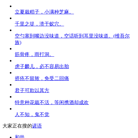
立夏栽稻子，小满种芝麻。
千里之堤，溃于蚁穴。
空勺塞到嘴边没味道，空话听到耳里没味道。(维吾尔
族)
筋骨疼，雨打洞。
虎子麟儿，必不容易出胎
挤疮不留脓，免受二回痛
君子可欺以其方
特意种花栽不活，等闲携酒却成欢
人不知，鬼不觉
大家正在搜的
谚语
和尚