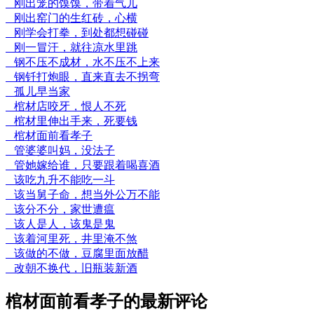
刚出笼的馍馍，带着气儿
刚出窑门的生红砖，心横
刚学会打拳，到处都想碰碰
刚一冒汗，就往凉水里跳
钢不压不成材，水不压不上来
钢钎打炮眼，直来直去不拐弯
孤儿早当家
棺材店咬牙，恨人不死
棺材里伸出手来，死要钱
棺材面前看孝子
管婆婆叫妈，没法子
管她嫁给谁，只要跟着喝喜酒
该吃九升不能吃一斗
该当舅子命，想当外公万不能
该分不分，家世遭瘟
该人是人，该鬼是鬼
该着河里死，井里淹不煞
该做的不做，豆腐里面放醋
改朝不换代，旧瓶装新酒
棺材面前看孝子的最新评论