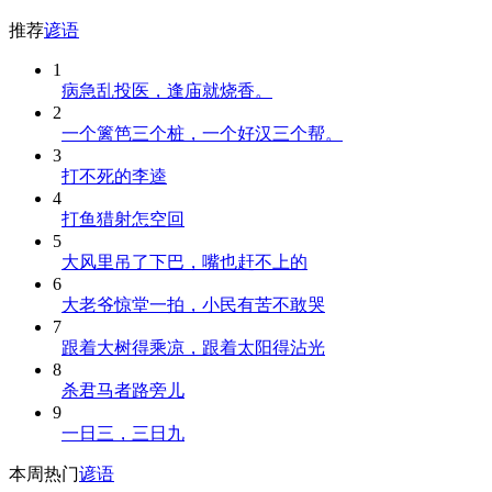
推荐
谚语
1
病急乱投医，逢庙就烧香。
2
一个篱笆三个桩，一个好汉三个帮。
3
打不死的李逵
4
打鱼猎射怎空回
5
大风里吊了下巴，嘴也赶不上的
6
大老爷惊堂一拍，小民有苦不敢哭
7
跟着大树得乘凉，跟着太阳得沾光
8
杀君马者路旁儿
9
一日三，三日九
本周热门
谚语