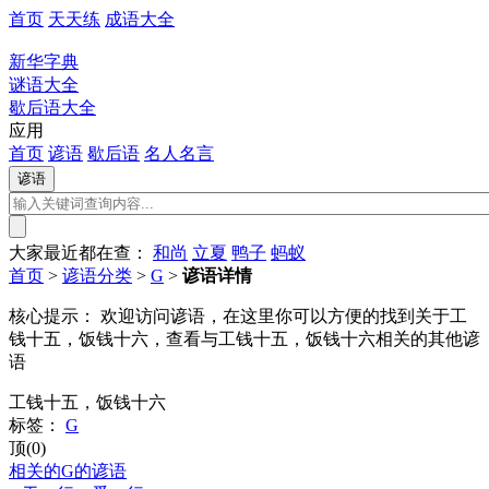
首页
天天练
成语大全
新华字典
谜语大全
歇后语大全
应用
首页
谚语
歇后语
名人名言
大家最近都在查：
和尚
立夏
鸭子
蚂蚁
首页
>
谚语分类
>
G
>
谚语详情
核心提示：
欢迎访问谚语，在这里你可以方便的找到关于工
钱十五，饭钱十六，查看与工钱十五，饭钱十六相关的其他谚
语
工钱十五，饭钱十六
标签：
G
顶(0)
相关的G的谚语