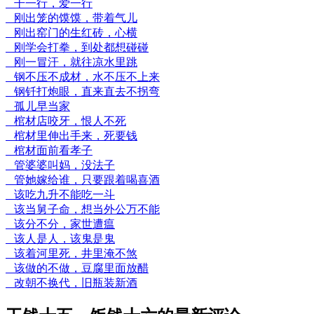
干一行，爱一行
刚出笼的馍馍，带着气儿
刚出窑门的生红砖，心横
刚学会打拳，到处都想碰碰
刚一冒汗，就往凉水里跳
钢不压不成材，水不压不上来
钢钎打炮眼，直来直去不拐弯
孤儿早当家
棺材店咬牙，恨人不死
棺材里伸出手来，死要钱
棺材面前看孝子
管婆婆叫妈，没法子
管她嫁给谁，只要跟着喝喜酒
该吃九升不能吃一斗
该当舅子命，想当外公万不能
该分不分，家世遭瘟
该人是人，该鬼是鬼
该着河里死，井里淹不煞
该做的不做，豆腐里面放醋
改朝不换代，旧瓶装新酒