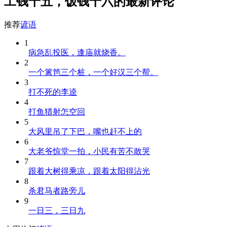
工钱十五，饭钱十六的最新评论
推荐
谚语
1
病急乱投医，逢庙就烧香。
2
一个篱笆三个桩，一个好汉三个帮。
3
打不死的李逵
4
打鱼猎射怎空回
5
大风里吊了下巴，嘴也赶不上的
6
大老爷惊堂一拍，小民有苦不敢哭
7
跟着大树得乘凉，跟着太阳得沾光
8
杀君马者路旁儿
9
一日三，三日九