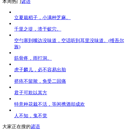
本周热门
谚语
立夏栽稻子，小满种芝麻。
千里之堤，溃于蚁穴。
空勺塞到嘴边没味道，空话听到耳里没味道。(维吾尔
族)
筋骨疼，雨打洞。
虎子麟儿，必不容易出胎
挤疮不留脓，免受二回痛
君子可欺以其方
特意种花栽不活，等闲携酒却成欢
人不知，鬼不觉
大家正在搜的
谚语