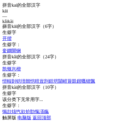
拼音kai的全部汉字
kāi
—
kǎi
kài
拼音
kāi
的全部汉字
（6字）
—
生僻字
开
揩
生僻字：
奒
鐦
開
锎
拼音
kǎi
的全部汉字
（24字）
生僻字
凯
慨
岂
楷
生僻字：
愷
輆
剴
铠
塏
闿
恺
暟
豈
剀
鎧
垲
闓
嵦
蒈
凱
鍇
嘅
锴
颽
拼音
kài
的全部汉字
（10字）
生僻字
该分类下无常用字...
生僻字：
愒
欯
烗
忾
欬
炌
勓
愾
濭
鎎
触屏版
电脑版
返回顶部