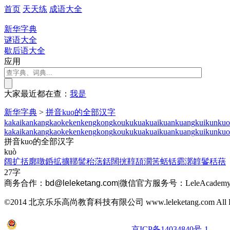
首页
天天练
成语大全
新华字典
谜语大全
歇后语大全
应用
大家最近都在查：
我
是
新华字典
>
拼音kuo的全部汉字
ka
kai
kan
kang
kao
ke
ken
keng
kong
kou
ku
kua
kuai
kuan
kuang
kui
kun
kuo
ka
kai
kan
kang
kao
ke
ken
keng
kong
kou
ku
kua
kuai
kuan
kuang
kui
kun
kuo
拼音kuo的全部汉字
kuò
阔
扩
括
廓
噋
銽
拡
擴
鞹
髺
秮
萿
銛
闊
挄
鞟
頢
濶
筈
蛞
铦
霩
漷
韕
鬠
秳
葀
27字
商务合作：
bd@leleketang.com
|
微信官方服务号：LeleAcademy
©2014 北京乐乐高尚教育科技有限公司 www.leleketang.com All Righ
京公网安备 11010802022053号
京ICP备14034840号-1