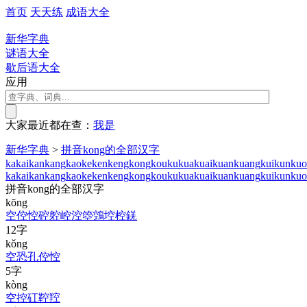
首页
天天练
成语大全
新华字典
谜语大全
歇后语大全
应用
大家最近都在查：
我
是
新华字典
>
拼音kong的全部汉字
ka
kai
kan
kang
kao
ke
ken
keng
kong
kou
ku
kua
kuai
kuan
kuang
kui
kun
kuo
ka
kai
kan
kang
kao
ke
ken
keng
kong
kou
ku
kua
kuai
kuan
kuang
kui
kun
kuo
拼音kong的全部汉字
kōng
空
倥
悾
硿
躻
崆
涳
箜
鵼
埪
椌
錓
12字
kǒng
空
恐
孔
倥
悾
5字
kòng
空
控
矼
鞚
羫