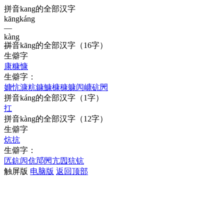
拼音kang的全部汉字
kāng
káng
—
kàng
拼音
kāng
的全部汉字
（16字）
—
生僻字
康
糠
慷
生僻字：
嫝
忼
漮
粇
鏮
鱇
槺
穅
躿
闶
嵻
砊
閌
拼音
káng
的全部汉字
（1字）
扛
拼音
kàng
的全部汉字
（12字）
生僻字
炕
抗
生僻字：
匟
鈧
闶
伉
邟
閌
亢
囥
犺
钪
触屏版
电脑版
返回顶部