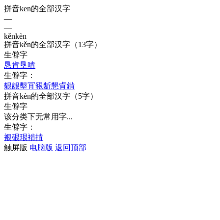
拼音ken的全部汉字
—
—
kěn
kèn
拼音
kěn
的全部汉字
（13字）
—
生僻字
恳
肯
垦
啃
生僻字：
貇
龈
墾
肎
豤
龂
懇
肻
錹
拼音
kèn
的全部汉字
（5字）
生僻字
该分类下无常用字...
生僻字：
裉
硍
珢
褃
掯
触屏版
电脑版
返回顶部