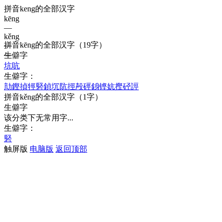
拼音keng的全部汉字
kēng
—
kěng
拼音
kēng
的全部汉字
（19字）
—
—
生僻字
坑
吭
生僻字：
劥
鏗
揁
牼
硻
鍞
坈
阬
挳
殸
硜
銵
铿
妔
摼
硁
誙
拼音
kěng
的全部汉字
（1字）
生僻字
该分类下无常用字...
生僻字：
硻
触屏版
电脑版
返回顶部