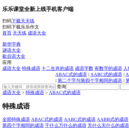
乐乐课堂全新上线手机客户端
扫码
下载天天练
扫码下载乐乐作文
首页
天天练
成语大全
新华字典
谜语大全
歇后语大全
应用
成语大全
特殊成语
十二生肖的成语
成语字数
有数字的成语
人
ABAC式的成语
|
AABC式的成语
|
|
第二个字与第四个字相同的成语
|
查询
成语大全
>
特殊成语
>
ABAC式的成语
特殊成语
全部特殊成语
ABAC式的成语
AABC式的成语
AABB式的成语
第四个字相同的成语
千什么万什么的成语
无什么无什么的成语