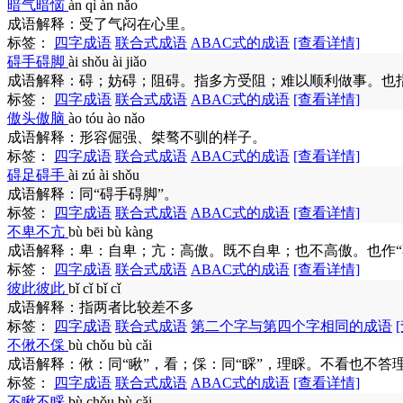
暗气暗恼
àn qì àn nǎo
成语解释：
受了气闷在心里。
标签：
四字成语
联合式成语
ABAC式的成语
[查看详情]
碍手碍脚
ài shǒu ài jiǎo
成语解释：
碍；妨碍；阻碍。指多方受阻；难以顺利做事。也
标签：
四字成语
联合式成语
ABAC式的成语
[查看详情]
傲头傲脑
ào tóu ào nǎo
成语解释：
形容倔强、桀骜不驯的样子。
标签：
四字成语
联合式成语
ABAC式的成语
[查看详情]
碍足碍手
ài zú ài shǒu
成语解释：
同“碍手碍脚”。
标签：
四字成语
联合式成语
ABAC式的成语
[查看详情]
不卑不亢
bù bēi bù kàng
成语解释：
卑：自卑；亢：高傲。既不自卑；也不高傲。也作“
标签：
四字成语
联合式成语
ABAC式的成语
[查看详情]
彼此彼此
bǐ cǐ bǐ cǐ
成语解释：
指两者比较差不多
标签：
四字成语
联合式成语
第二个字与第四个字相同的成语
不偢不倸
bù chǒu bù cǎi
成语解释：
偢：同“瞅”，看；倸：同“睬”，理睬。不看也不答
标签：
四字成语
联合式成语
ABAC式的成语
[查看详情]
不瞅不睬
bù chǒu bù cǎi