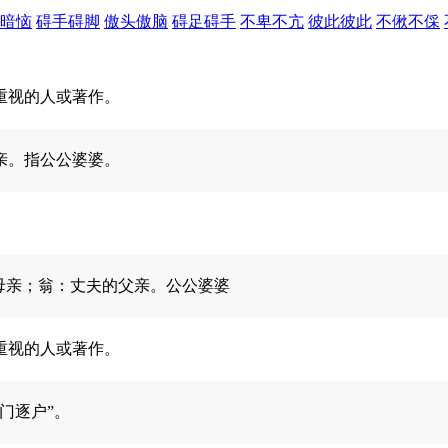
暗恼
碍手碍脚
傲头傲脑
碍足碍手
不卑不亢
彼此彼此
不偢不倸
重视的人或著作。
亲。指公公婆婆。
母亲；翁：丈夫的父亲。公公婆婆
重视的人或著作。
门逐户”。