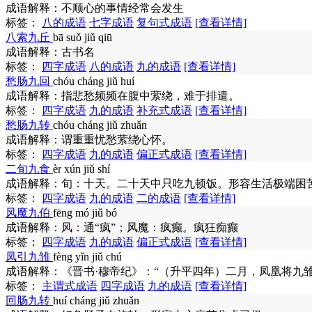
成语解释：
不顺心的事情经常会发生
标签：
八的成语
七字成语
复句式成语
[查看详情]
八索九丘
bā suǒ jiǔ qiū
成语解释：
古书名
标签：
四字成语
八的成语
九的成语
[查看详情]
愁肠九回
chóu cháng jiǔ huí
成语解释：
指悲愁频频在腹中萦绕，难于排遣。
标签：
四字成语
九的成语
补充式成语
[查看详情]
愁肠九转
chóu cháng jiǔ zhuǎn
成语解释：
谓重重忧愁萦绕心怀。
标签：
四字成语
九的成语
偏正式成语
[查看详情]
二旬九食
èr xún jiǔ shí
成语解释：
旬：十天。二十天中只吃九顿饭。形容生活极端困
标签：
四字成语
九的成语
二的成语
[查看详情]
风魔九伯
fēng mó jiǔ bó
成语解释：
风：通“疯”；风魔：疯癫。疯狂痴癫
标签：
四字成语
九的成语
偏正式成语
[查看详情]
凤引九雏
fèng yǐn jiǔ chú
成语解释：
《晋书·穆帝纪》：“（升平四年）二月，凤凰将九
标签：
主谓式成语
四字成语
九的成语
[查看详情]
回肠九转
huí cháng jiǔ zhuǎn