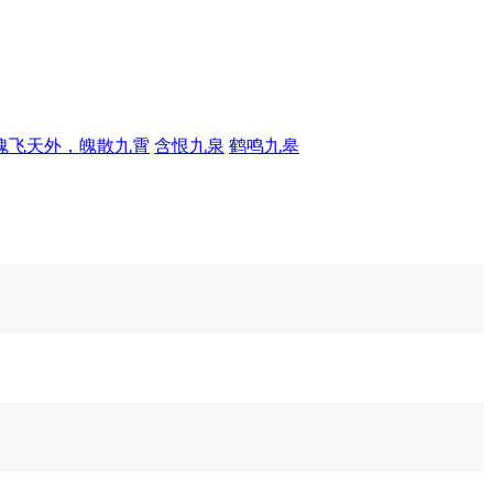
魂飞天外，魄散九霄
含恨九泉
鹤鸣九皋