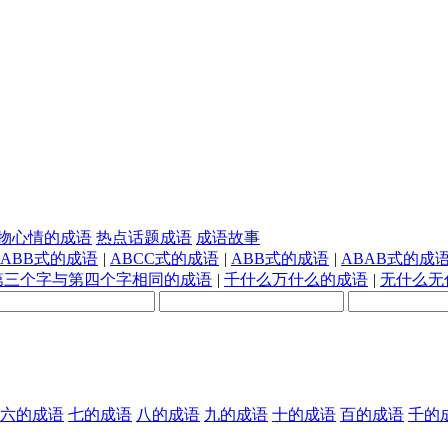
物心情的成语
热点话题成语
成语故事
AABB式的成语
|
ABCC式的成语
|
ABB式的成语
|
ABAB式的成
第三个字与第四个字相同的成语
|
千什么万什么的成语
|
无什么无
六的成语
七的成语
八的成语
九的成语
十的成语
百的成语
千的