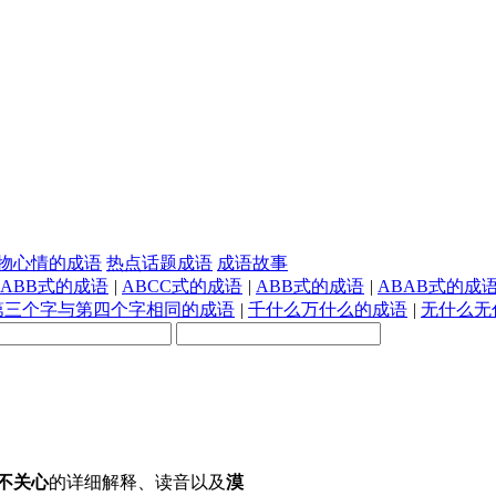
物心情的成语
热点话题成语
成语故事
AABB式的成语
|
ABCC式的成语
|
ABB式的成语
|
ABAB式的成
第三个字与第四个字相同的成语
|
千什么万什么的成语
|
无什么无
不关心
的详细解释、读音以及
漠