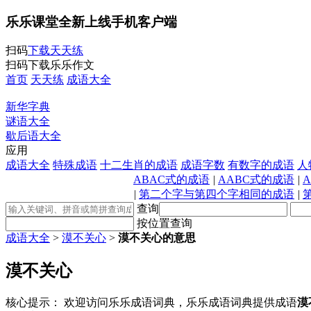
乐乐课堂全新上线手机客户端
扫码
下载天天练
扫码下载乐乐作文
首页
天天练
成语大全
新华字典
谜语大全
歇后语大全
应用
成语大全
特殊成语
十二生肖的成语
成语字数
有数字的成语
人
ABAC式的成语
|
AABC式的成语
|
|
第二个字与第四个字相同的成语
|
查询
按位置查询
成语大全
>
漠不关心
>
漠不关心的意思
漠不关心
核心提示：
欢迎访问乐乐成语词典，乐乐成语词典提供成语
漠