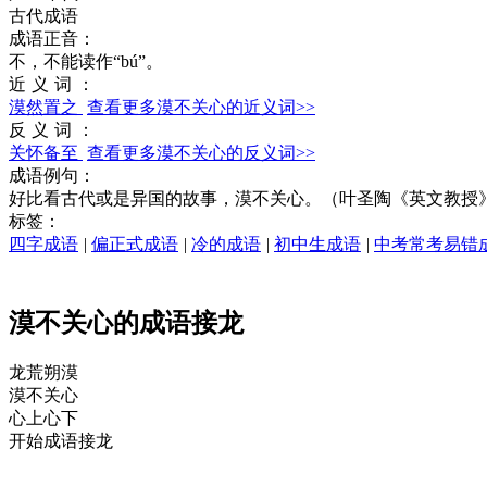
古代成语
成语正音：
不，不能读作“bú”。
近义词：
漠然置之
查看更多漠不关心的近义词>>
反义词：
关怀备至
查看更多漠不关心的反义词>>
成语例句：
好比看古代或是异国的故事，漠不关心。（叶圣陶《英文教授
标签：
四字成语
|
偏正式成语
|
冷的成语
|
初中生成语
|
中考常考易错
漠不关心的成语接龙
龙荒朔
漠
漠
不关
心
心
上心下
开始成语接龙