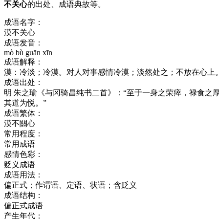
不关心
的出处、成语典故等。
成语名字：
漠不关心
成语发音：
mò bù guān xīn
成语解释：
漠：冷淡；冷漠。对人对事感情冷漠；淡然处之；不放在心上
成语出处：
明 朱之瑜《与冈骑昌纯书二首》：“至于一身之荣瘁，禄食之
其道为悦。”
成语繁体：
漠不關心
常用程度：
常用成语
感情色彩：
贬义成语
成语用法：
偏正式；作谓语、定语、状语；含贬义
成语结构：
偏正式成语
产生年代：