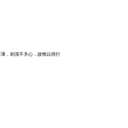
。
厚薄，则漠不关心，故惟以得行