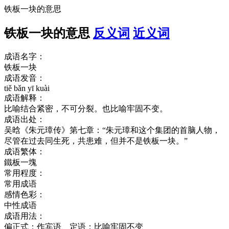
铁板一块的意思
铁板一块的意思
反义词
近义词
成语名字：
铁板一块
成语发音：
tiě bǎn yī kuài
成语解释：
比喻结合紧密，不可分裂。也比喻牢固不变。
成语出处：
吴晗《朱元璋传》第七章：“朱元璋和这个集团的首脑人物，
尽管在过去同生死，共患难，但并不是铁板一块。”
成语繁体：
鐵板一塊
常用程度：
常用成语
感情色彩：
中性成语
成语用法：
偏正式；作宾语、定语；比喻牢固不变