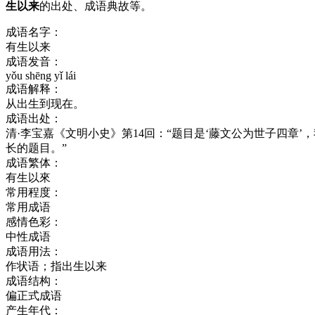
生以来
的出处、成语典故等。
成语名字：
有生以来
成语发音：
yǒu shēng yǐ lái
成语解释：
从出生到现在。
成语出处：
清·李宝嘉《文明小史》第14回：“题目是‘藤文公为世子四章
长的题目。”
成语繁体：
有生以來
常用程度：
常用成语
感情色彩：
中性成语
成语用法：
作状语；指出生以来
成语结构：
偏正式成语
产生年代：