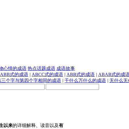
物心情的成语
热点话题成语
成语故事
AABB式的成语
|
ABCC式的成语
|
ABB式的成语
|
ABAB式的成
第三个字与第四个字相同的成语
|
千什么万什么的成语
|
无什么无
生以来
的详细解释、读音以及
有