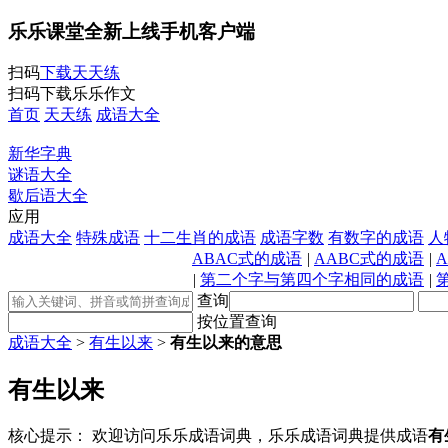
乐乐课堂全新上线手机客户端
扫码
下载天天练
扫码下载乐乐作文
首页
天天练
成语大全
新华字典
谜语大全
歇后语大全
应用
成语大全
特殊成语
十二生肖的成语
成语字数
有数字的成语
人
ABAC式的成语
|
AABC式的成语
|
|
第二个字与第四个字相同的成语
|
查询
按位置查询
成语大全
>
有生以来
>
有生以来的意思
有生以来
核心提示：
欢迎访问乐乐成语词典，乐乐成语词典提供成语
有