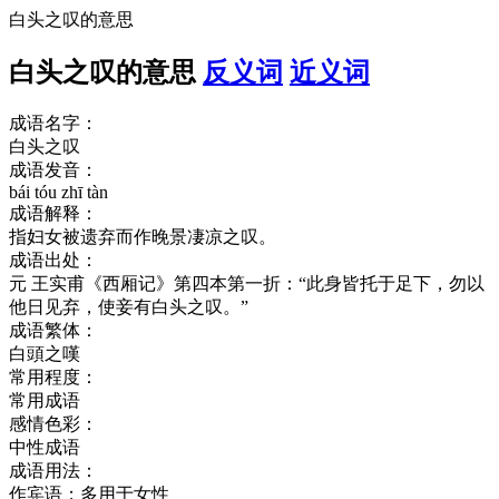
白头之叹的意思
白头之叹的意思
反义词
近义词
成语名字：
白头之叹
成语发音：
bái tóu zhī tàn
成语解释：
指妇女被遗弃而作晚景凄凉之叹。
成语出处：
元 王实甫《西厢记》第四本第一折：“此身皆托于足下，勿以
他日见弃，使妾有白头之叹。”
成语繁体：
白頭之嘆
常用程度：
常用成语
感情色彩：
中性成语
成语用法：
作宾语；多用于女性