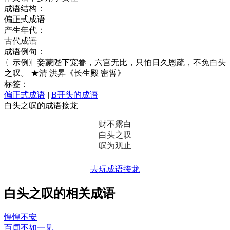
成语结构：
偏正式成语
产生年代：
古代成语
成语例句：
〖示例〗妾蒙陛下宠眷，六宫无比，只怕日久恩疏，不免白头
之叹。 ★清 洪昇《长生殿 密誓》
标签：
偏正式成语
|
B开头的成语
白头之叹的成语接龙
财不露白
白头之叹
叹为观止
去玩成语接龙
白头之叹的相关成语
惶惶不安
百闻不如一见