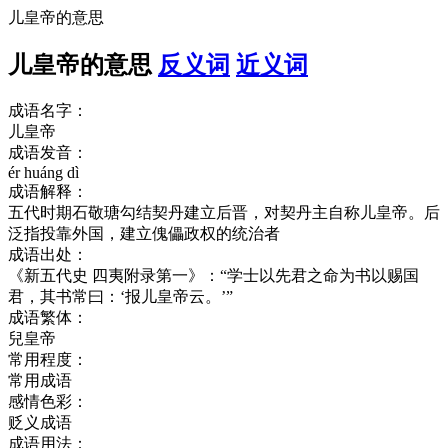
儿皇帝的意思
儿皇帝的意思
反义词
近义词
成语名字：
儿皇帝
成语发音：
ér huáng dì
成语解释：
五代时期石敬瑭勾结契丹建立后晋，对契丹主自称儿皇帝。后
泛指投靠外国，建立傀儡政权的统治者
成语出处：
《新五代史 四夷附录第一》：“学士以先君之命为书以赐国
君，其书常曰：‘报儿皇帝云。’”
成语繁体：
兒皇帝
常用程度：
常用成语
感情色彩：
贬义成语
成语用法：