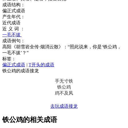
成语结构：
偏正式成语
产生年代：
近代成语
近义词：
一毛不拔
成语例句：
高阳《胡雪岩全传·烟消云散》：“照此说来，你是‘铁公鸡，
一毛不拔’？”
标签：
偏正式成语
|
T开头的成语
铁公鸡的成语接龙
手无寸铁
铁公鸡
鸡不及凤
去玩成语接龙
铁公鸡的相关成语