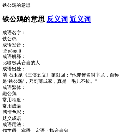
铁公鸡的意思
铁公鸡的意思
反义词
近义词
成语名字：
铁公鸡
成语发音：
tiě gōng jī
成语解释：
比喻极其吝啬的人
成语出处：
清·石玉昆《三侠五义》第61回：“他爹爹名叫卞龙，自称
是‘铁公鸡’，乃刻薄成家，真是一毛儿不拔。”
成语繁体：
鐵公鶏
常用程度：
常用成语
感情色彩：
贬义成语
成语用法：
作主语、宾语、定语；指吝啬鬼