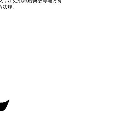
义，出处或成语典故等地方有
策法规。