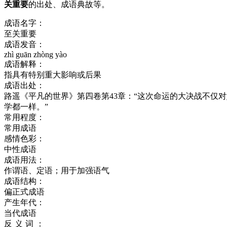
关重要
的出处、成语典故等。
成语名字：
至关重要
成语发音：
zhì guān zhòng yào
成语解释：
指具有特别重大影响或后果
成语出处：
路遥《平凡的世界》第四卷第43章：“这次命运的大决战不仅
学都一样。”
常用程度：
常用成语
感情色彩：
中性成语
成语用法：
作谓语、定语；用于加强语气
成语结构：
偏正式成语
产生年代：
当代成语
反义词：