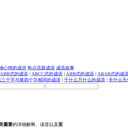
物心情的成语
热点话题成语
成语故事
AABB式的成语
|
ABCC式的成语
|
ABB式的成语
|
ABAB式的成
第三个字与第四个字相同的成语
|
千什么万什么的成语
|
无什么无
关重要
的详细解释、读音以及
至