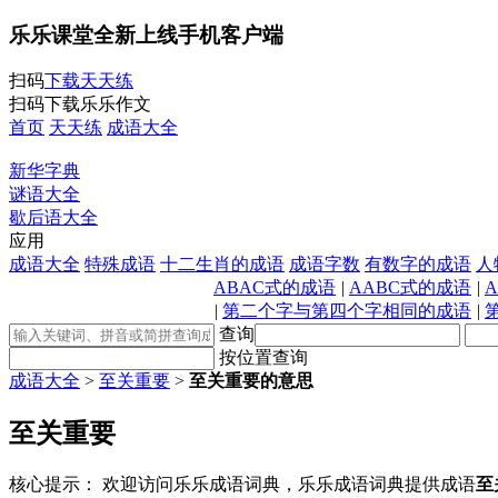
乐乐课堂全新上线手机客户端
扫码
下载天天练
扫码下载乐乐作文
首页
天天练
成语大全
新华字典
谜语大全
歇后语大全
应用
成语大全
特殊成语
十二生肖的成语
成语字数
有数字的成语
人
ABAC式的成语
|
AABC式的成语
|
|
第二个字与第四个字相同的成语
|
查询
按位置查询
成语大全
>
至关重要
>
至关重要的意思
至关重要
核心提示：
欢迎访问乐乐成语词典，乐乐成语词典提供成语
至